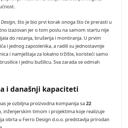
ućnost.
 Design
, što je bio prvi korak onoga što će prerasti u
tno izazovan jer o tom poslu na samom startu nije
jala do rezanja, brušenja i montiranja. U prvim
a i jednog zaposlenika, a radili su jednostavnije
ica i namještaja za lokalno tržište, koristeći samo
 brusilice i jednu bušilicu. Sva zarada se odmah
 i današnji kapaciteti
nas je ozbiljna proizvodna kompanija sa
22
 inženjerskim timom i projektima koje realizuje
a obrta u Ferro Design d.o.o. predstavlja prirodan
a.