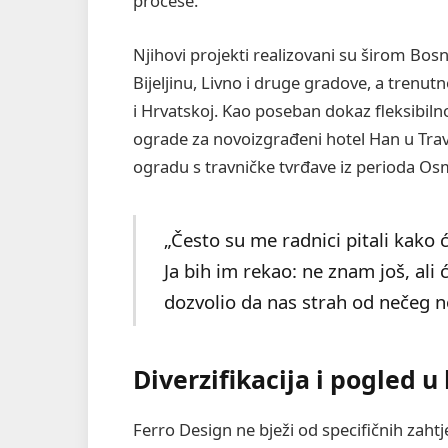
procese.
Njihovi projekti realizovani su širom Bosn
Bijeljinu, Livno i druge gradove, a trenut
i Hrvatskoj. Kao poseban dokaz fleksibilno
ograde za novoizgrađeni hotel Han u Trav
ogradu s travničke tvrđave iz perioda O
„Često su me radnici pitali kako
Ja bih im rekao: ne znam još, al
dozvolio da nas strah od nečeg no
Diverzifikacija i pogled 
Ferro Design ne bježi od specifičnih zahtj