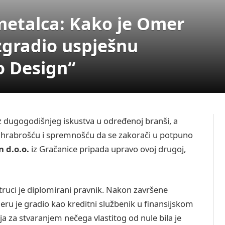
metalca: Kako je Omer
izgradio uspješnu
o Design“
iz dugogodišnjeg iskustva u određenoj branši, a
, hrabrošću i spremnošću da se zakorači u potpuno
n d.o.o.
iz Gračanice pripada upravo ovoj drugoj,
struci je diplomirani pravnik. Nakon završene
ijeru je gradio kao kreditni službenik u finansijskom
ja za stvaranjem nečega vlastitog od nule bila je