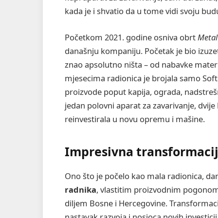
kada je i shvatio da u tome vidi svoju bud
Početkom 2021. godine osniva obrt
Metal
današnju kompaniju. Početak je bio izuze
znao apsolutno ništa – od nabavke materi
mjesecima radionica je brojala samo Softić
proizvode poput kapija, ograda, nadstrešn
jedan polovni aparat za zavarivanje, dvije
reinvestirala u novu opremu i mašine.
Impresivna transformacija
Ono što je počelo kao mala radionica, da
radnika
, vlastitim proizvodnim pogonom,
diljem Bosne i Hercegovine. Transformacij
nastavak razvoja i nosioca novih investicij