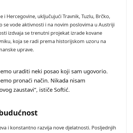
e i Hercegovine, uključujući Travnik, Tuzlu, Brčko,
no se vode aktivnosti i na novim poslovima u Austriji
sti izdvaja se trenutni projekat izrade kovane
niku, koja se radi prema historijskom uzoru na
smanske uprave.
 ćemo uraditi neki posao koji sam ugovorio.
i ćemo pronaći način. Nikada nisam
vog zaustavi“, ističe Softić.
u budućnost
eva i konstantno razvija nove djelatnosti. Posljednjih