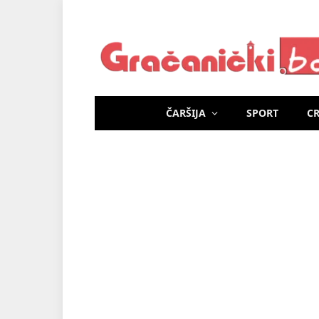
ČARŠIJA
SPORT
C