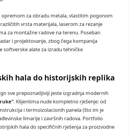
 opremom za obradu metala, vlastitim pogonom
različitih vrsta materijala, laserom za rezanje
ama za montažne radove na terenu. Poseban
kadar i projektovanje, zbog čega kompanija
ne softverske alate za izradu tehničke
skih hala do historijskih replika
ign sve prepoznatljiviji jeste izgradnja modernih
 ruke“
. Klijentima nude kompletno rješenje: od
strukcija i termoizolacionih panela (što im je
ađevinske limarije i završnih radova. Portfolio
trijskih hala do specifičnih rješenja za proizvodne