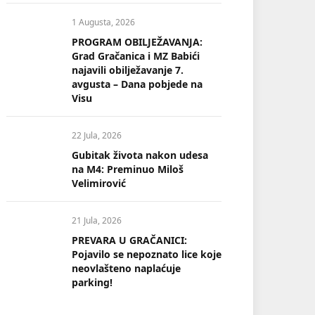
1 Augusta, 2026
PROGRAM OBILJEŽAVANJA:
Grad Gračanica i MZ Babići
najavili obilježavanje 7.
avgusta – Dana pobjede na
Visu
22 Jula, 2026
Gubitak života nakon udesa
na M4: Preminuo Miloš
Velimirović
21 Jula, 2026
PREVARA U GRAČANICI:
Pojavilo se nepoznato lice koje
neovlašteno naplaćuje
parking!