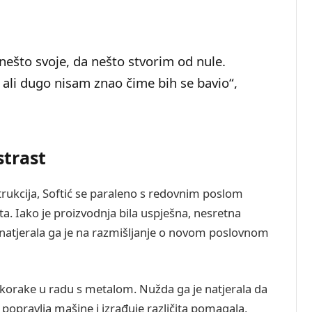
nešto svoje, da nešto stvorim od nule.
, ali dugo nisam znao čime bih se bavio“,
strast
nstrukcija, Softić se paraleno s redovnim poslom
a. Iako je proizvodnja bila uspješna, nesretna
 natjerala ga je na razmišljanje o novom poslovnom
 korake u radu s metalom. Nužda ga je natjerala da
 popravlja mašine i izrađuje različita pomagala,