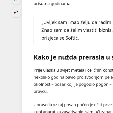
prisutna godinama.
„Uvijek sam imao želju da radim 
Znao sam da želim vlastiti biznis
prisjeća se Softić.
Kako je nužda prerasla u 
Prije ulaska u svijet metala i čeličnih ko
nekoliko godina bavio proizvodnjom pelet
okolnost – požar koji je pogodio pogon –
pravcu.
Upravo kroz taj posao počeo je učiti prve
kupi aparat za zavarivanje, sam uči zanat,