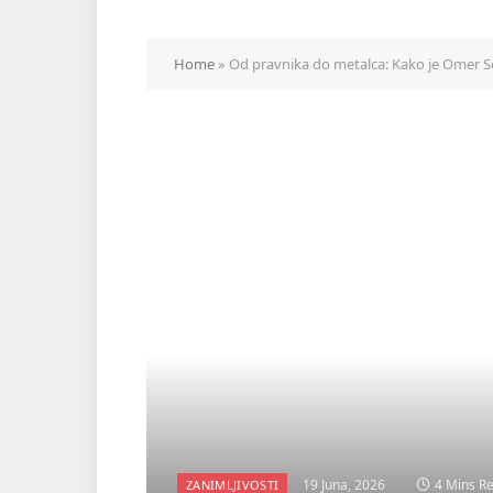
Home
»
Od pravnika do metalca: Kako je Omer So
19 Juna, 2026
4 Mins R
ZANIMLJIVOSTI