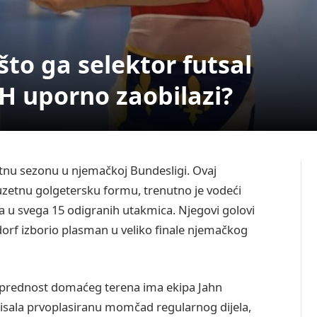
što ga selektor futsal
iH uporno zaobilazi?
ntnu sezonu u njemačkoj Bundesligi. Ovaj
uzetnu golgetersku formu, trenutno je vodeći
ka u svega 15 odigranih utakmica. Njegovi golovi
dorf izborio plasman u veliko finale njemačkog
 a prednost domaćeg terena ima ekipa Jahn
nisala prvoplasiranu momčad regularnog dijela,