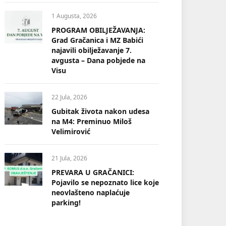
1 Augusta, 2026
PROGRAM OBILJEŽAVANJA:
Grad Gračanica i MZ Babići
najavili obilježavanje 7.
avgusta – Dana pobjede na
Visu
22 Jula, 2026
Gubitak života nakon udesa
na M4: Preminuo Miloš
Velimirović
21 Jula, 2026
PREVARA U GRAČANICI:
Pojavilo se nepoznato lice koje
neovlašteno naplaćuje
parking!