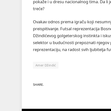
pokaže i u dresu nacionalnog tima. Da li je 
treće?
Ovakav odnos prema igraču koji nesumnjiv
preispitivanje. Futsal reprezentacija Bosn
Džindićevog golgeterskog instinkta i isku
selektor u budućnosti prepoznati njegov po
reprezentaciju, na radost svih ljubitelja fu
Amer Džindić
SHARE.