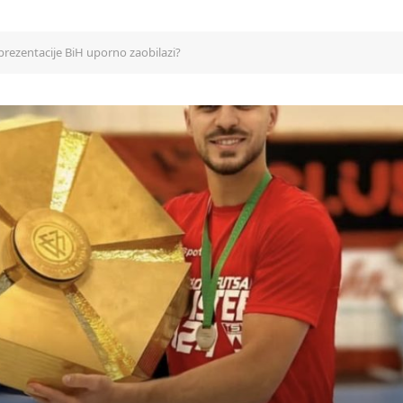
eprezentacije BiH uporno zaobilazi?