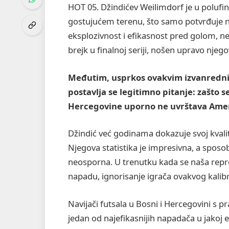
HOT 05. Džindićev Weilimdorf je u polufin
gostujućem terenu, što samo potvrđuje nj
eksplozivnost i efikasnost pred golom, ne
brejk u finalnoj seriji, nošen upravo nje
Međutim, usprkos ovakvim izvanrednim
postavlja se legitimno pitanje: zašto s
Hercegovine uporno ne uvrštava Amera
Džindić već godinama dokazuje svoj kvali
Njegova statistika je impresivna, a spos
neosporna. U trenutku kada se naša reprez
napadu, ignorisanje igrača ovakvog kalibr
Navijači futsala u Bosni i Hercegovini s pr
jedan od najefikasnijih napadača u jakoj ev