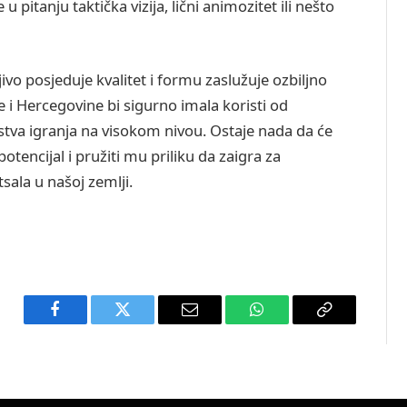
u pitanju taktička vizija, lični animozitet ili nešto
o posjeduje kvalitet i formu zaslužuje ozbiljno
e i Hercegovine bi sigurno imala koristi od
stva igranja na visokom nivou. Ostaje nada da će
tencijal i pružiti mu priliku da zaigra za
tsala u našoj zemlji.
Facebook
Twitter
Email
WhatsApp
Copy
Link