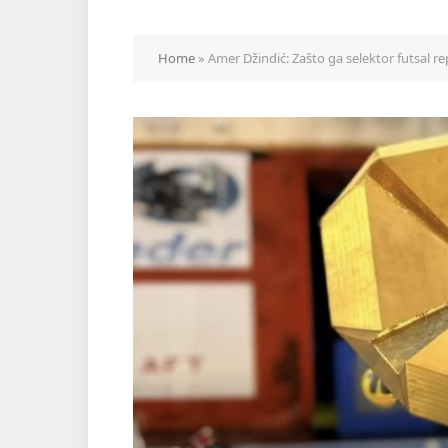
Home
»
Amer Džindić: Zašto ga selektor futsal r