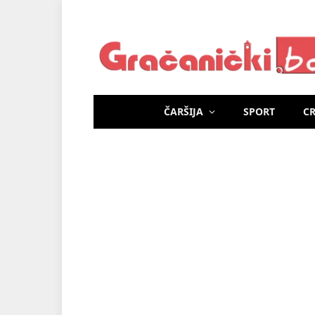
ČARŠIJA
SPORT
C