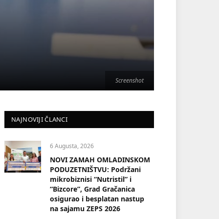
Screenshot
NAJNOVIJI ČLANCI
6 Augusta, 2026
NOVI ZAMAH OMLADINSKOM
PODUZETNIŠTVU: Podržani
mikrobiznisi “Nutristil” i
“Bizcore”, Grad Gračanica
osigurao i besplatan nastup
na sajamu ZEPS 2026