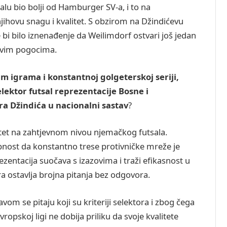
alu bio bolji od Hamburger SV-a, i to na
ihovu snagu i kvalitet. S obzirom na Džindićevu
 bi bilo iznenađenje da Weilimdorf ostvari još jedan
govim pogocima.
 igrama i konstantnoj golgeterskoj seriji,
elektor futsal reprezentacije Bosne i
 Džindića u nacionalni sastav
?
tet na zahtjevnom nivou njemačkog futsala.
obnost da konstantno trese protivničke mreže je
entacija suočava s izazovima i traži efikasnost u
a ostavlja brojna pitanja bez odgovora.
avom se pitaju koji su kriteriji selektora i zbog čega
ropskoj ligi ne dobija priliku da svoje kvalitete