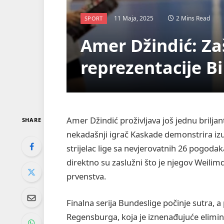
11 Maja, 2025
2 Mins Read
SPORT
Amer Džindić: Za
reprezentacije B
Amer Džindić proživljava još jednu brilja
SHARE
nekadašnji igrač Kaskade demonstrira iz
strijelac lige sa nevjerovatnih 26 pogoda
direktno su zaslužni što je njegov Weilim
prvenstva.
Finalna serija Bundeslige počinje sutra,
Regensburga, koja je iznenađujuće elimi