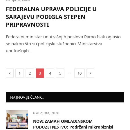
FEDERALNA UPRAVA POLICIJE U
SARAJEVU PODIGLA STEPEN
PRIPRAVNOSTI
Federalni ministar unutrašnjih poslova Ramo Isak oglasio
se nakon što su policijski službenici Ministarstva
unutrašnjih…
Previous
Next
…
1
2
3
4
5
10
NAJNOVIJI ČLANCI
6 Augusta, 2026
NOVI ZAMAH OMLADINSKOM
PODUZETNIŠTVU: Podržani mikrobiznisi