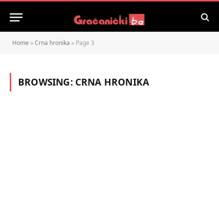
Home
»
Crna hronika
»
Page 3
BROWSING:
CRNA HRONIKA