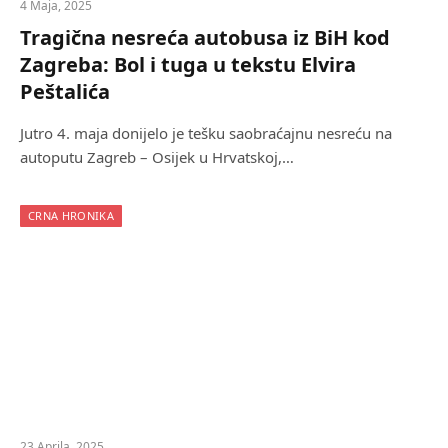
4 Maja, 2025
Tragična nesreća autobusa iz BiH kod
Zagreba: Bol i tuga u tekstu Elvira
Peštalića
Jutro 4. maja donijelo je tešku saobraćajnu nesreću na
autoputu Zagreb – Osijek u Hrvatskoj,…
CRNA HRONIKA
23 Aprila, 2025