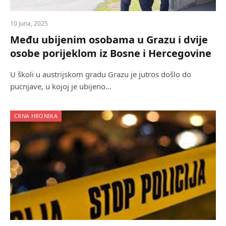
10 Juna, 2025
Među ubijenim osobama u Grazu i dvije
osobe porijeklom iz Bosne i Hercegovine
U školi u austrijskom gradu Grazu je jutros došlo do
pucnjave, u kojoj je ubijeno…
CRNA HRONIKA