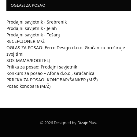
OGLASI ZA POSAO
Prodajni savjetnik - Srebrenik
Prodajni savjetnik - Jelah
Prodajni savjetnik - Tešanj
RECEPCIONER M/Ž
OGLAS ZA POSAO: Ferro Design d.o.o. Gračanica proširuje
svoj tim!
SOS MAMA/RODITELJ
Prilika za posao: Prodajni savjetnik
Konkurs za posao – Afona d.o.o., Gračanica
PRILIKA ZA POSAO: KONOBAR/ŠANKER (M/Ž)
Posao konobara (M/Ž)
© 2026 Designed by
DizajnPlus
.