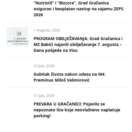
“Nutristil” i “Bizcore”, Grad Gračanica
osigurao i besplatan nastup na sajamu ZEPS
2026
1 Augusta, 2026
PROGRAM OBILJEŽAVANJA: Grad Gračanica i
MZ Babići najavili obilježavanje 7. avgusta –
Dana pobjede na Visu
22 Jula, 2026
Gubitak života nakon udesa na M4:
Preminuo Miloš Velimirović
21 Jula, 2026
PREVARA U GRAČANICI: Pojavilo se
nepoznato lice koje neovlašteno naplaćuje
parking!