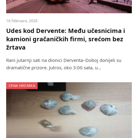
16 Februara, 2026
Udes kod Dervente: Među učesnicima i
kamioni gračaničkih firmi, srećom bez
žrtava
Rani jutarnji sati na dionici Derventa–Doboj donijeli su
dramatične prizore. Jutros, oko 3:00 sata, u…
CRNA HRONIKA