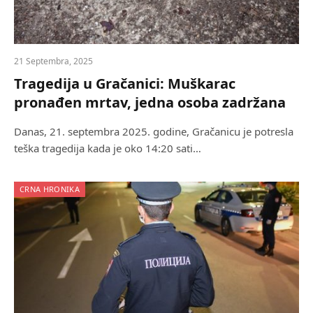
21 Septembra, 2025
Tragedija u Gračanici: Muškarac
pronađen mrtav, jedna osoba zadržana
Danas, 21. septembra 2025. godine, Gračanicu je potresla
teška tragedija kada je oko 14:20 sati…
CRNA HRONIKA