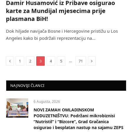
Damir Husamović iz Pribave osigurao
karte za Mundijal mjesecima prije
plasmana BiH!
Dok hiljade navijača Bosne i Hercegovine pristižu u Los
Angeles kako bi podržali reprezentaciju na…
Previous
Next
…
1
2
3
4
5
71
NAJNOVIJI ČLANCI
6 Augusta, 2026
NOVI ZAMAH OMLADINSKOM
PODUZETNIŠTVU: Podržani mikrobiznisi
“Nutristil” i “Bizcore”, Grad Gračanica
osigurao i besplatan nastup na sajamu ZEPS