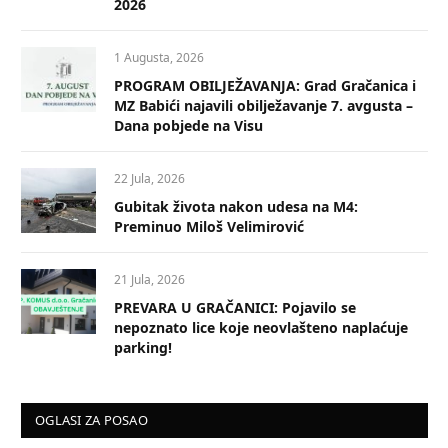
2026
1 Augusta, 2026
PROGRAM OBILJEŽAVANJA: Grad Gračanica i
MZ Babići najavili obilježavanje 7. avgusta –
Dana pobjede na Visu
22 Jula, 2026
Gubitak života nakon udesa na M4:
Preminuo Miloš Velimirović
21 Jula, 2026
PREVARA U GRAČANICI: Pojavilo se
nepoznato lice koje neovlašteno naplaćuje
parking!
OGLASI ZA POSAO