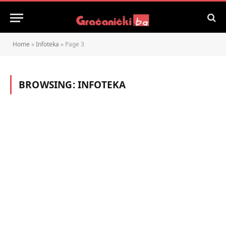
Home
»
Infoteka
»
Page 3
BROWSING:
INFOTEKA