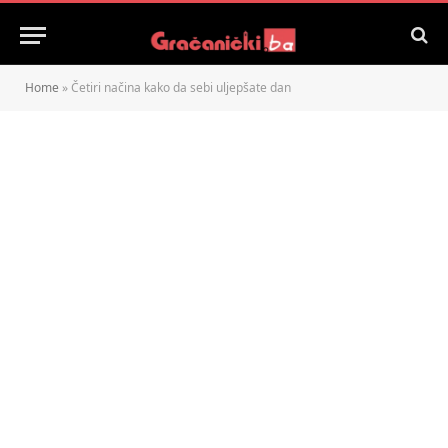
Home
»
Četiri načina kako da sebi uljepšate dan