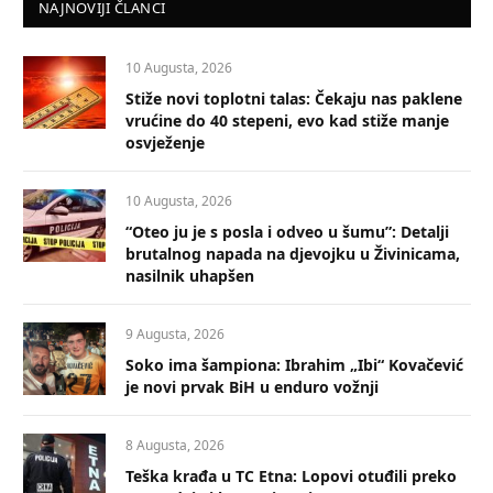
NAJNOVIJI ČLANCI
10 Augusta, 2026
Stiže novi toplotni talas: Čekaju nas paklene
vrućine do 40 stepeni, evo kad stiže manje
osvježenje
10 Augusta, 2026
“Oteo ju je s posla i odveo u šumu”: Detalji
brutalnog napada na djevojku u Živinicama,
nasilnik uhapšen
9 Augusta, 2026
Soko ima šampiona: Ibrahim „Ibi“ Kovačević
je novi prvak BiH u enduro vožnji
8 Augusta, 2026
Teška krađa u TC Etna: Lopovi otuđili preko