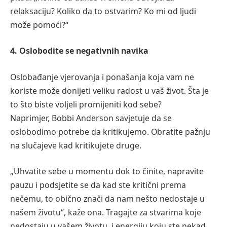
relaksaciju? Koliko da to ostvarim? Ko mi od ljudi
može pomoći?“
4. Oslobodite se negativnih navika
Oslobađanje vjerovanja i ponašanja koja vam ne
koriste može donijeti veliku radost u vaš život. Šta je
to što biste voljeli promijeniti kod sebe?
Naprimjer, Bobbi Anderson savjetuje da se
oslobodimo potrebe da kritikujemo. Obratite pažnju
na slučajeve kad kritikujete druge.
„Uhvatite sebe u momentu dok to činite, napravite
pauzu i podsjetite se da kad ste kritični prema
nečemu, to obično znači da nam nešto nedostaje u
našem životu“, kaže ona. Tragajte za stvarima koje
nedostaju u vašem životu, i energiju koju ste nekad