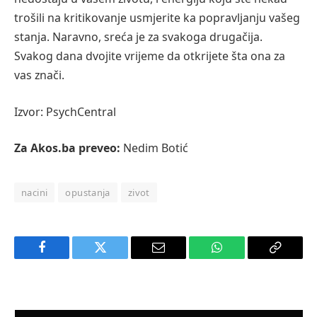
trošili na kritikovanje usmjerite ka popravljanju vašeg
stanja. Naravno, sreća je za svakoga drugačija.
Svakog dana dvojite vrijeme da otkrijete šta ona za
vas znači.
Izvor: PsychCentral
Za Akos.ba preveo:
Nedim Botić
nacini
opustanja
zivot
Facebook
Twitter
Email
WhatsApp
Copy
Link