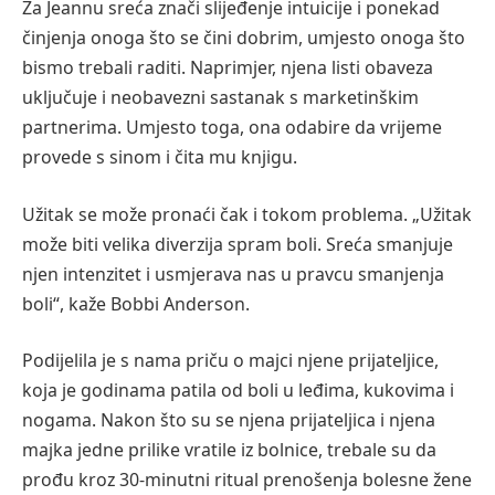
Za Jeannu sreća znači slijeđenje intuicije i ponekad
činjenja onoga što se čini dobrim, umjesto onoga što
bismo trebali raditi. Naprimjer, njena listi obaveza
uključuje i neobavezni sastanak s marketinškim
partnerima. Umjesto toga, ona odabire da vrijeme
provede s sinom i čita mu knjigu.
Užitak se može pronaći čak i tokom problema. „Užitak
može biti velika diverzija spram boli. Sreća smanjuje
njen intenzitet i usmjerava nas u pravcu smanjenja
boli“, kaže Bobbi Anderson.
Podijelila je s nama priču o majci njene prijateljice,
koja je godinama patila od boli u leđima, kukovima i
nogama. Nakon što su se njena prijateljica i njena
majka jedne prilike vratile iz bolnice, trebale su da
prođu kroz 30-minutni ritual prenošenja bolesne žene