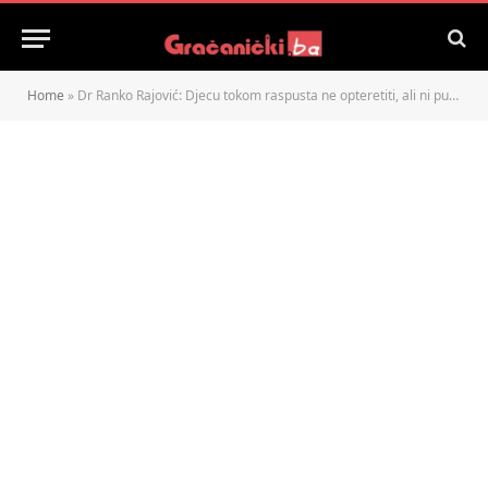
Home
»
Dr Ranko Rajović: Djecu tokom raspusta ne opteretiti, ali ni pustiti ih da rade šta hoće