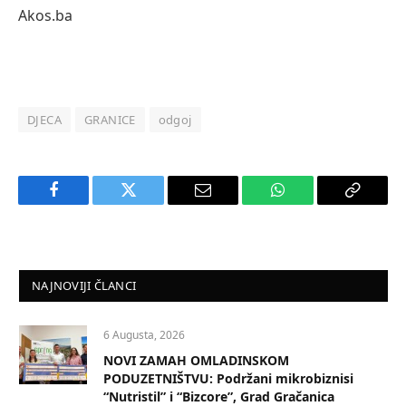
Akos.ba
DJECA
GRANICE
odgoj
Facebook
Twitter
Email
WhatsApp
Copy
Link
NAJNOVIJI ČLANCI
6 Augusta, 2026
NOVI ZAMAH OMLADINSKOM
PODUZETNIŠTVU: Podržani mikrobiznisi
“Nutristil” i “Bizcore”, Grad Gračanica