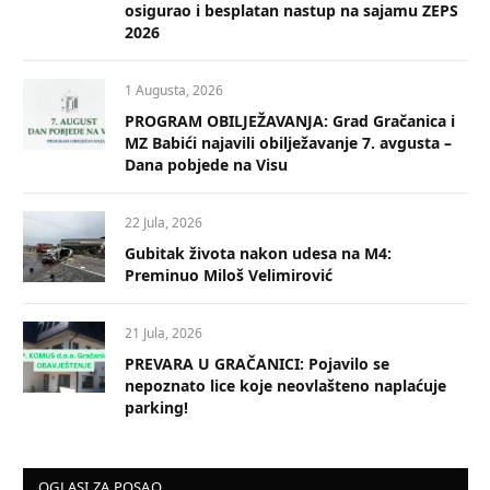
osigurao i besplatan nastup na sajamu ZEPS
2026
1 Augusta, 2026
PROGRAM OBILJEŽAVANJA: Grad Gračanica i
MZ Babići najavili obilježavanje 7. avgusta –
Dana pobjede na Visu
22 Jula, 2026
Gubitak života nakon udesa na M4:
Preminuo Miloš Velimirović
21 Jula, 2026
PREVARA U GRAČANICI: Pojavilo se
nepoznato lice koje neovlašteno naplaćuje
parking!
OGLASI ZA POSAO