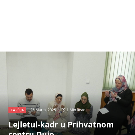
26 Marta, 2025
1 Min Read
ČARŠIJA
Lejletul-kadr u Prihvatnom
centru Duje