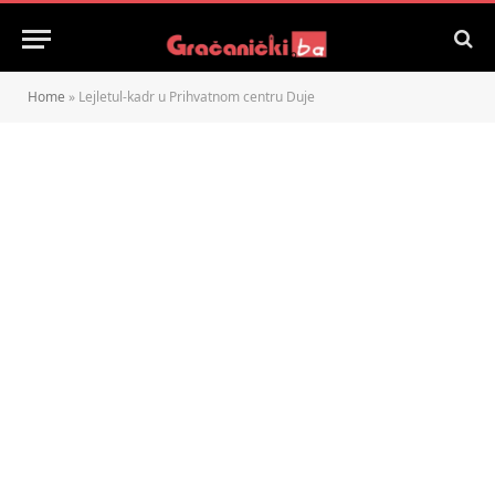
Home
»
Lejletul-kadr u Prihvatnom centru Duje