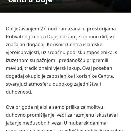
Obilježavanjem 27. noći ramazana, u prostorijama
Prihvatnog centra Duje, održan je iznimno dirljiv i
značajan događaj. Korisnici Centra islamske
vjeroispovijesti, uz srdačnu podršku zaposlenika, s
izuzetnom su pažnjom i predanošću pripremili
mevlud, tradicionalni vjerski skup. Ovaj poseban
događaj okupio je zaposlenike i korisnike Centra,
stvarajući atmosferu dubokog zajedništva i
duhovnosti.
Ova prigoda nije bila samo prilika za molitvu i
duhovno promišljanje, već i za razmjenu iskustava i
jačanje međusobnih veza. U mubarek danima
ramazana, solidarnost i zajedništvo dobivaju posebnu