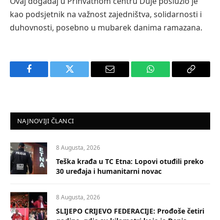
Ovaj događaj u Prihvatnom centru Duje poslužio je
kao podsjetnik na važnost zajedništva, solidarnosti i
duhovnosti, posebno u mubarek danima ramazana.
Facebook
Twitter
Email
WhatsApp
Copy
Link
NAJNOVIJI ČLANCI
8 Augusta, 2026
Teška krađa u TC Etna: Lopovi otuđili preko
30 uređaja i humanitarni novac
8 Augusta, 2026
SLIJEPO CRIJEVO FEDERACIJE: Prođoše četiri