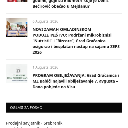
godine, gdje su kilometri koje je Denis
Bećirović obećao u Mejdanu?
6 Augusta, 2026
NOVI ZAMAH OMLADINSKOM
PODUZETNIŠTVU: Podržani mikrobiznisi
“Nutristil” i “Bizcore”, Grad Gračanica
osigurao i besplatan nastup na sajamu ZEPS
2026
1 Augusta, 2026
PROGRAM OBILJEŽAVANJA: Grad Gračanica i
MZ Babići najavili obilježavanje 7. avgusta –
Dana pobjede na Visu
OGLASI ZA POSAO
Prodajni savjetnik - Srebrenik