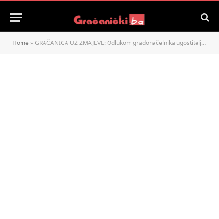
Home
»
GRAČANICA UZ ZMAJEVE: Odlukom gradonačelnika ugostiteljski objekti 2. jula rade do 6 sati ujutro!