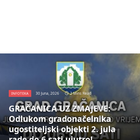
30 Juna, 2026
2 Mins Read
INFOTEKA
GRAČANICA UZ ZMAJEVE:
Odlukom gradonačelnika
ugostiteljski objekti 2. jula
rade do 6 sati ujutro!