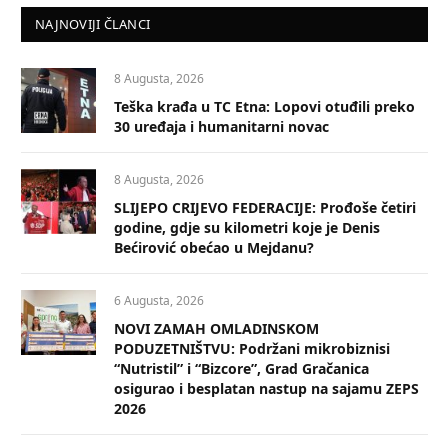
NAJNOVIJI ČLANCI
8 Augusta, 2026
Teška krađa u TC Etna: Lopovi otuđili preko
30 uređaja i humanitarni novac
8 Augusta, 2026
SLIJEPO CRIJEVO FEDERACIJE: Prođoše četiri
godine, gdje su kilometri koje je Denis
Bećirović obećao u Mejdanu?
6 Augusta, 2026
NOVI ZAMAH OMLADINSKOM
PODUZETNIŠTVU: Podržani mikrobiznisi
“Nutristil” i “Bizcore”, Grad Gračanica
osigurao i besplatan nastup na sajamu ZEPS
2026