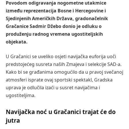
Povodom odigravanja nogometne utakmice
između reprezentacija Bosne i Hercegovine i
Sjedinjenih Američkih Država, gradonačelnik
Gračanice Sadmir Džebo donio je odluku o
produženju radnog vremena ugostiteljskih
objekata.
U Gračanici se uveliko osjeti navijačka euforija uoči
predstojećeg susreta naših Zmajeva i selekcije SAD-a.
Kako bi se građanima omogućilo da u pravoj svečanoj
atmosferi isprate ovaj sportski spektakl, Gradska
uprava je odlučila izaći u susret navijačima i
ugostiteljima.
Navijačka noć u Gračanici trajat će do
jutra