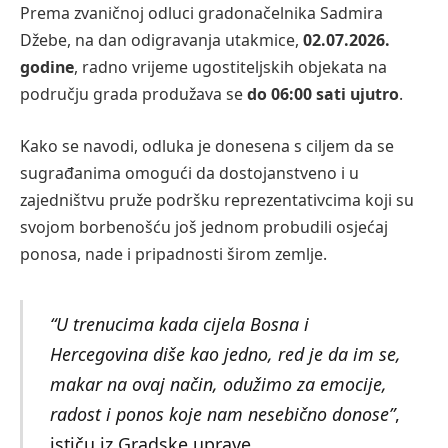
Prema zvaničnoj odluci gradonačelnika Sadmira
Džebe, na dan odigravanja utakmice,
02.07.2026.
godine
, radno vrijeme ugostiteljskih objekata na
području grada produžava se
do 06:00 sati ujutro
.
Kako se navodi, odluka je donesena s ciljem da se
sugrađanima omogući da dostojanstveno i u
zajedništvu pruže podršku reprezentativcima koji su
svojom borbenošću još jednom probudili osjećaj
ponosa, nade i pripadnosti širom zemlje.
“U trenucima kada cijela Bosna i
Hercegovina diše kao jedno, red je da im se,
makar na ovaj način, odužimo za emocije,
radost i ponos koje nam nesebično donose”
,
ističu iz Gradske uprave.