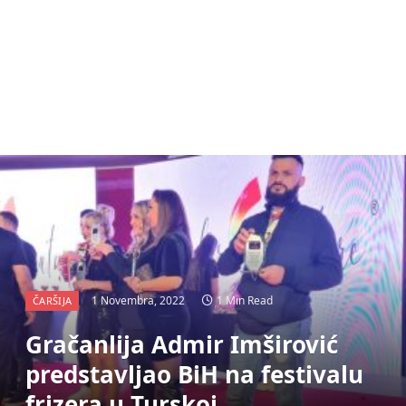
1 Novembra, 2022
1 Min Read
ČARŠIJA
Gračanlija Admir Imširović
predstavljao BiH na festivalu
frizera u Turskoj