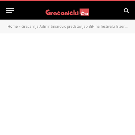
Home
»
Gračanlija Admir Imširović predstavljao BiH na festivalu frizera u Turskoj