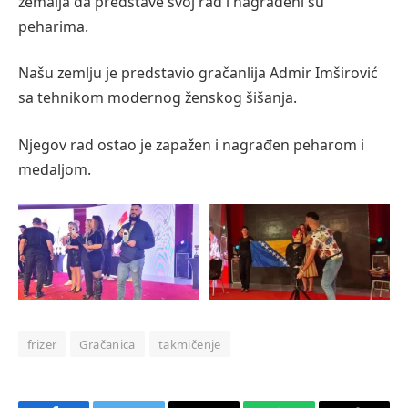
zemalja da predstave svoj rad i nagrađeni su
peharima.
Našu zemlju je predstavio gračanlija Admir Imširović
sa tehnikom modernog ženskog šišanja.
Njegov rad ostao je zapažen i nagrađen peharom i
medaljom.
frizer
Gračanica
takmičenje