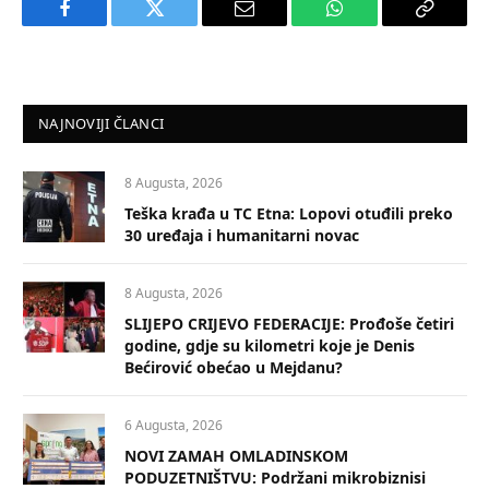
Facebook
Twitter
Email
WhatsApp
Copy
Link
NAJNOVIJI ČLANCI
8 Augusta, 2026
Teška krađa u TC Etna: Lopovi otuđili preko
30 uređaja i humanitarni novac
8 Augusta, 2026
SLIJEPO CRIJEVO FEDERACIJE: Prođoše četiri
godine, gdje su kilometri koje je Denis
Bećirović obećao u Mejdanu?
6 Augusta, 2026
NOVI ZAMAH OMLADINSKOM
PODUZETNIŠTVU: Podržani mikrobiznisi