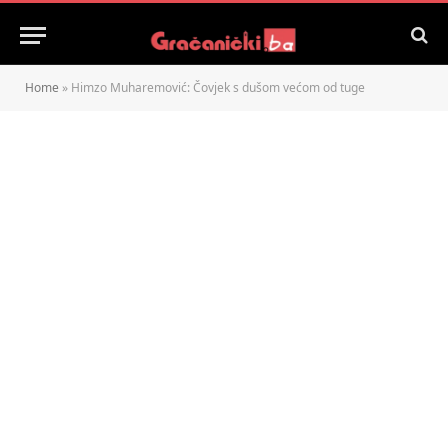
Home
»
Himzo Muharemović: Čovjek s dušom većom od tuge