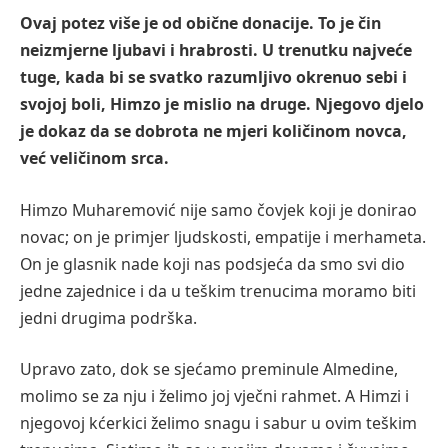
Ovaj potez više je od obične donacije. To je čin
neizmjerne ljubavi i hrabrosti. U trenutku najveće
tuge, kada bi se svatko razumljivo okrenuo sebi i
svojoj boli, Himzo je mislio na druge. Njegovo djelo
je dokaz da se dobrota ne mjeri količinom novca,
već veličinom srca.
Himzo Muharemović nije samo čovjek koji je donirao
novac; on je primjer ljudskosti, empatije i merhameta.
On je glasnik nade koji nas podsjeća da smo svi dio
jedne zajednice i da u teškim trenucima moramo biti
jedni drugima podrška.
Upravo zato, dok se sjećamo preminule Almedine,
molimo se za nju i želimo joj vječni rahmet. A Himzi i
njegovoj kćerkici želimo snagu i sabur u ovim teškim