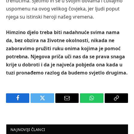
trenucima. Sjetimo ih se u svojim dovama i čuvajmo
uspomenu na ovog velikog čovjeka, jer ljudi poput
njega su istinski heroji našeg vremena.
Himzino djelo treba biti nadahnuće svima nama
da, bez obzira na životne okolnosti, nikada ne
zaboravimo pružiti ruku onima kojima je pomoć
potrebna. Njegova priča uči nas da se prava snaga
krije u dobroti i da je najveća pobjeda ona kada u
tuzi pronađemo razlog da budemo svjetlo drugima.
Facebook
Twitter
Email
WhatsApp
Copy
Link
NAJNOVIJI ČLANCI