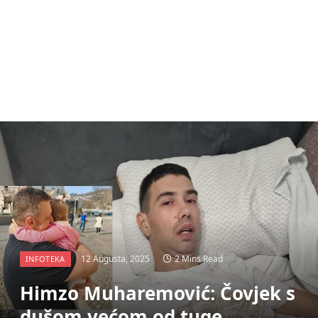
12 Augusta, 2025
2 Mins Read
INFOTEKA
Himzo Muharemović: Čovjek s
dušom većom od tuge