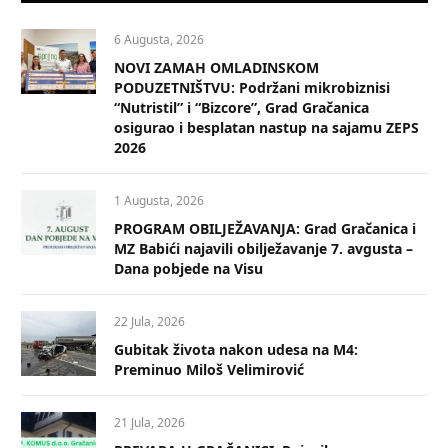
6 Augusta, 2026
NOVI ZAMAH OMLADINSKOM
PODUZETNIŠTVU: Podržani mikrobiznisi
“Nutristil” i “Bizcore”, Grad Gračanica
osigurao i besplatan nastup na sajamu ZEPS
2026
1 Augusta, 2026
PROGRAM OBILJEŽAVANJA: Grad Gračanica i
MZ Babići najavili obilježavanje 7. avgusta –
Dana pobjede na Visu
22 Jula, 2026
Gubitak života nakon udesa na M4:
Preminuo Miloš Velimirović
21 Jula, 2026