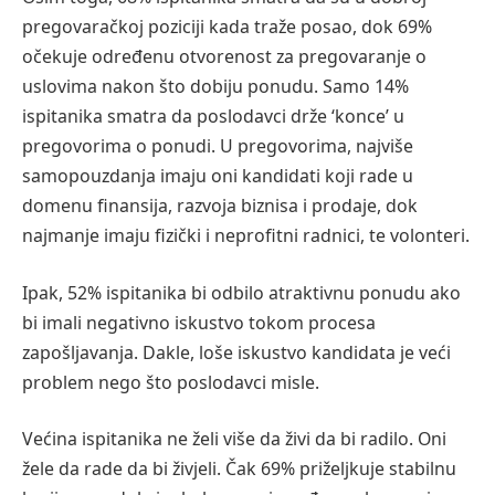
pregovaračkoj poziciji kada traže posao, dok 69%
očekuje određenu otvorenost za pregovaranje o
uslovima nakon što dobiju ponudu. Samo 14%
ispitanika smatra da poslodavci drže ‘konce’ u
pregovorima o ponudi. U pregovorima, najviše
samopouzdanja imaju oni kandidati koji rade u
domenu finansija, razvoja biznisa i prodaje, dok
najmanje imaju fizički i neprofitni radnici, te volonteri.
Ipak, 52% ispitanika bi odbilo atraktivnu ponudu ako
bi imali negativno iskustvo tokom procesa
zapošljavanja. Dakle, loše iskustvo kandidata je veći
problem nego što poslodavci misle.
Većina ispitanika ne želi više da živi da bi radilo. Oni
žele da rade da bi živjeli. Čak 69% priželjkuje stabilnu