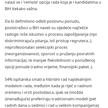
nalazi se i ‘remote’ opcija rada koja je i kandidatima u
BiH itekako važna.
Da bi definitivno odbili poslovnu ponudu,
poslotražioci u BiH naveli su sljedeće najčešće
razloge: loše iskustvo u procesu zapošljavanja (npr.
diskriminirajuća pitanja, loš pristup regrutera..),
neprofesionalan selekcijski proces
(neorganizovanost, sporost u pružanju povratnih
informacija), te manjak fleksibilnosti u ponuđenoj
opciji ponude (radno vrijeme, finansijski paket..).
54% ispitanika smatra hibridni rad najidealnijim
modelom rada, međutim kada je riječ o radnom
vremenu i vrsti poslodavca, ipak se (možda
iznenađujuće) preferiraju tradicionalni modeli (pet
radnih dana u sedmici i rad u velikim kompanijama).