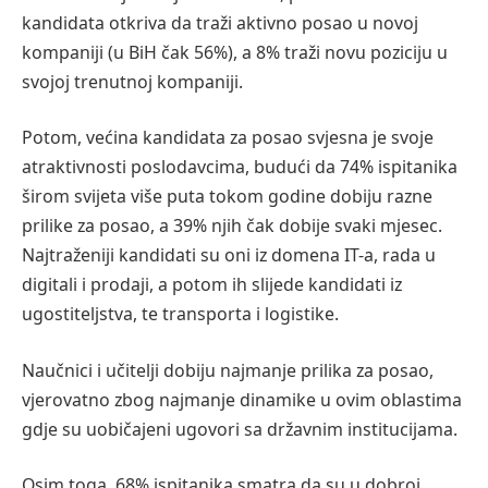
kandidata otkriva da traži aktivno posao u novoj
kompaniji (u BiH čak 56%), a 8% traži novu poziciju u
svojoj trenutnoj kompaniji.
Potom, većina kandidata za posao svjesna je svoje
atraktivnosti poslodavcima, budući da 74% ispitanika
širom svijeta više puta tokom godine dobiju razne
prilike za posao, a 39% njih čak dobije svaki mjesec.
Najtraženiji kandidati su oni iz domena IT-a, rada u
digitali i prodaji, a potom ih slijede kandidati iz
ugostiteljstva, te transporta i logistike.
Naučnici i učitelji dobiju najmanje prilika za posao,
vjerovatno zbog najmanje dinamike u ovim oblastima
gdje su uobičajeni ugovori sa državnim institucijama.
Osim toga, 68% ispitanika smatra da su u dobroj