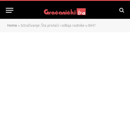
Home
»
Istraživanje: Šta privlači i odbija radnike u BiH?