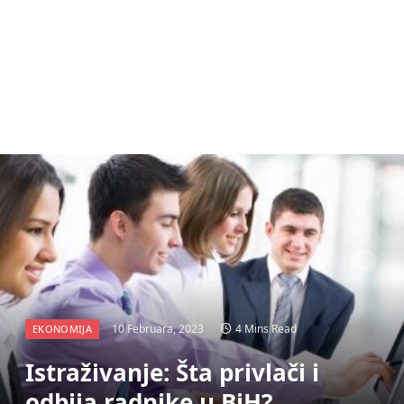
10 Februara, 2023
4 Mins Read
EKONOMIJA
Istraživanje: Šta privlači i
odbija radnike u BiH?