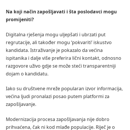
Na koji način zapošljavati i šta poslodavci mogu
promijeniti?
Digitalna rješenja mogu uljepšati i ubrzati put
regrutacije, ali također mogu ‘pokvariti’ iskustvo
kandidata. Istraživanje je pokazalo da većina
ispitanika i dalje više preferira lični kontakt, odnosno
razgovore uživo gdje se može steći transparentniji
dojam o kandidatu.
Iako su društvene mreže popularan izvor informacija,
većina ljudi pronalazi posao putem platformi za
zapošljavanje.
Modernizacija procesa zapošljavanja nije dobro
prihvaćena, čak ni kod mlađe populacije. Riječ je o