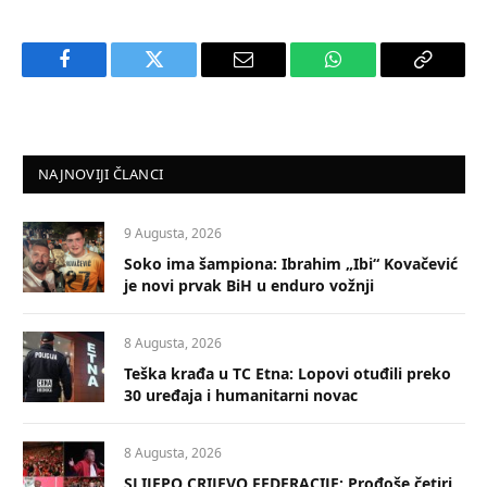
Facebook
Twitter
Email
WhatsApp
Copy
Link
NAJNOVIJI ČLANCI
9 Augusta, 2026
Soko ima šampiona: Ibrahim „Ibi“ Kovačević
je novi prvak BiH u enduro vožnji
8 Augusta, 2026
Teška krađa u TC Etna: Lopovi otuđili preko
30 uređaja i humanitarni novac
8 Augusta, 2026
SLIJEPO CRIJEVO FEDERACIJE: Prođoše četiri