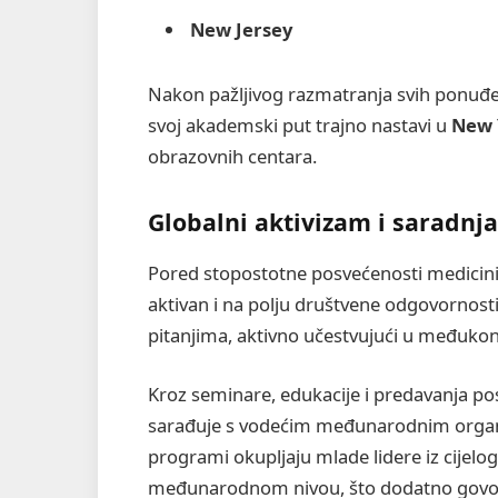
New Jersey
Nakon pažljivog razmatranja svih ponuđeni
svoj akademski put trajno nastavi u
New 
obrazovnih centara.
Globalni aktivizam i saradnj
Pored stopostotne posvećenosti medicin
aktivan i na polju društvene odgovornosti.
pitanjima, aktivno učestvujući u međuko
Kroz seminare, edukacije i predavanja p
sarađuje s vodećim međunarodnim orga
programi okupljaju mlade lidere iz cijelog 
međunarodnom nivou, što dodatno govori o