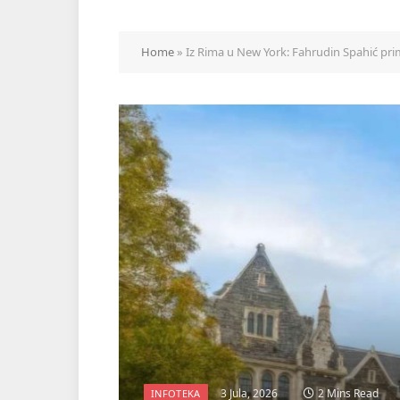
Home
»
Iz Rima u New York: Fahrudin Spahić prim
3 Jula, 2026
2 Mins Read
INFOTEKA