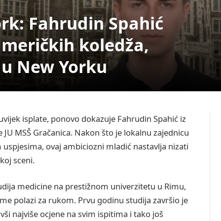
rk: Fahrudin Spahić
američkih koledža,
a u New Yorku
 uvijek isplate, ponovo dokazuje Fahrudin Spahić iz
e JU MSŠ Gračanica. Nakon što je lokalnu zajednicu
spjesima, ovaj ambiciozni mladić nastavlja nizati
oj sceni.
dija medicine na prestižnom univerzitetu u Rimu,
ome polazi za rukom. Prvu godinu studija završio je
ivši najviše ocjene na svim ispitima i tako još