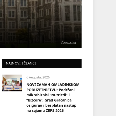
Screenshot
NAJNOVIJI ČLANCI
6 Augusta, 2026
NOVI ZAMAH OMLADINSKOM
PODUZETNIŠTVU: Podržani
mikrobiznisi “Nutristil” i
“Bizcore”, Grad Gračanica
osigurao i besplatan nastup
na sajamu ZEPS 2026