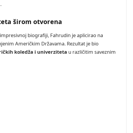
.
teta širom otvorena
impresivnoj biografiji, Fahrudin je aplicirao na
injenim Američkim Državama. Rezultat je bio
ičkih koledža i univerziteta
u različitim saveznim