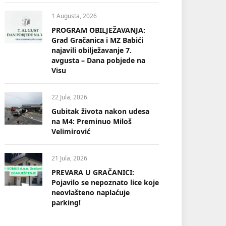
1 Augusta, 2026
PROGRAM OBILJEŽAVANJA:
Grad Gračanica i MZ Babići
najavili obilježavanje 7.
avgusta – Dana pobjede na
Visu
22 Jula, 2026
Gubitak života nakon udesa
na M4: Preminuo Miloš
Velimirović
21 Jula, 2026
PREVARA U GRAČANICI:
Pojavilo se nepoznato lice koje
neovlašteno naplaćuje
parking!