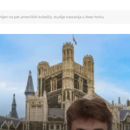
ljen na pet američkih koledža, studije nastavlja u New Yorku