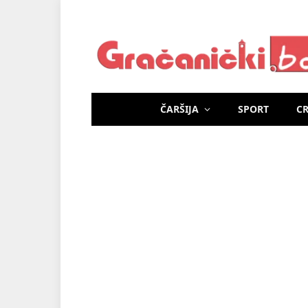
ČARŠIJA
SPORT
C