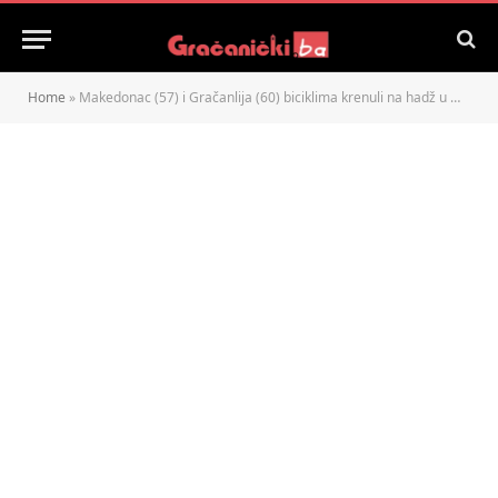
Home
»
Makedonac (57) i Gračanlija (60) biciklima krenuli na hadž u Mekku: Čeka ih put od 4.000 kilometara