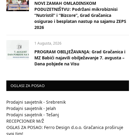
NOVI ZAMAH OMLADINSKOM
PODUZETNIŠTVU: Podržani mikrobiznisi
“Nutristil” i “Bizcore”, Grad Gračanica
osigurao i besplatan nastup na sajamu ZEPS
2026
1 Augusta, 2026
PROGRAM OBILJEŽAVANJA: Grad Gračanica i
MZ Babići najavili obilježavanje 7. avgusta –
Dana pobjede na Visu
OGLASI ZA POSAO
Prodajni savjetnik - Srebrenik
Prodajni savjetnik - Jelah
Prodajni savjetnik - Tešanj
RECEPCIONER M/Ž
OGLAS ZA POSAO: Ferro Design d.o.o. Gračanica proširuje
svoj tim!