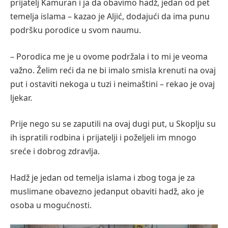
prijatelj Kamuran i ja da obavimo hadž, jedan od pet
temelja islama – kazao je Aljić, dodajući da ima punu
podršku porodice u svom naumu.
– Porodica me je u ovome podržala i to mi je veoma
važno. Želim reći da ne bi imalo smisla krenuti na ovaj
put i ostaviti nekoga u tuzi i neimaštini – rekao je ovaj
ljekar.
Prije nego su se zaputili na ovaj dugi put, u Skoplju su
ih ispratili rodbina i prijatelji i poželjeli im mnogo
sreće i dobrog zdravlja.
Hadž je jedan od temelja islama i zbog toga je za
muslimane obavezno jedanput obaviti hadž, ako je
osoba u mogućnosti.