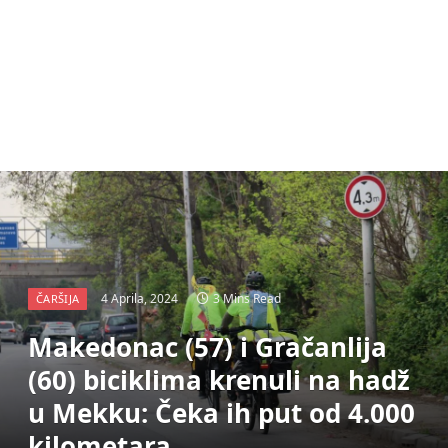
4 Aprila, 2024
3 Mins Read
ČARŠIJA
Makedonac (57) i Gračanlija
(60) biciklima krenuli na hadž
u Mekku: Čeka ih put od 4.000
kilometara