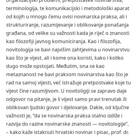
organizacijski problemi, pretpostavke novinarstva,
terminologija, te komunikacijski i metodološki aparat
od kojih u mnogo čemu ovisi novinarska praksa, ali i
strukturiranje, razumijevanje i oblikovanje ponašanja
građana, od velike su važnosti kada je riječ o znanosti
kao filozofiji javnog komuniciranja. Kao i filozofija,
novitologija se bavi najvišim zahtjevima u novinarstvu
kao što je vijest, ali i kome ona koristi, kako i koliko
dugo može opstojati. Međutim, ona se kao
metaznanost ne bavi praksom novinarstva kao što je
rad na samoj vijesti, već istražuje pretpostvake koje tu
vijest čine razumljivom. U novitoligiji se zapravo daje
odgovor na pitanje, je li vijest samo pravi trenutak ili
oblikovan ljudski govor i djelovanje. Dakle, od ključne
važnosti je, “da se novinarska praksa stalno izdiže i
razvija do razine novinarske znanosti — novitologije”,
– kako kaže istaknuti hrvatski novinar i pisac, prof. dr.