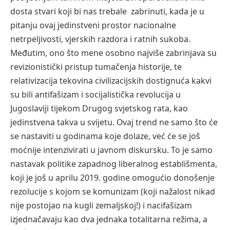
dosta stvari koji bi nas trebale zabrinuti, kada je u
pitanju ovaj jedinstveni prostor nacionalne
netrpeljivosti, vjerskih razdora i ratnih sukoba.
Međutim, ono što mene osobno najviše zabrinjava su
revizionistički pristup tumačenja historije, te
relativizacija tekovina civilizacijskih dostignuća kakvi
su bili antifašizam i socijalistička revolucija u
Jugoslaviji tijekom Drugog svjetskog rata, kao
jedinstvena takva u svijetu. Ovaj trend ne samo što će
se nastaviti u godinama koje dolaze, već će se još
moćnije intenzivirati u javnom diskursku. To je samo
nastavak politike zapadnog liberalnog establišmenta,
koji je još u aprilu 2019. godine omogućio donošenje
rezolucije s kojom se komunizam (koji nažalost nikad
nije postojao na kugli zemaljskoj!) i nacifašizam
izjednačavaju kao dva jednaka totalitarna režima, a