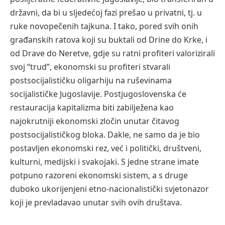
državni, da bi u sljedećoj fazi prešao u privatni, tj. u
ruke novopečenih tajkuna. I tako, pored svih onih
građanskih ratova koji su buktali od Drine do Krke, i
od Drave do Neretve, gdje su ratni profiteri valorizirali
svoj “trud”, ekonomski su profiteri stvarali
postsocijalističku oligarhiju na ruševinama
socijalističke Jugoslavije. Postjugoslovenska će
restauracija kapitalizma biti zabilježena kao
najokrutniji ekonomski zločin unutar čitavog
postsocijalističkog bloka. Dakle, ne samo da je bio
postavljen ekonomski rez, već i politički, društveni,
kulturni, medijski i svakojaki. S jedne strane imate
potpuno razoreni ekonomski sistem, a s druge
duboko ukorijenjeni etno-nacionalistički svjetonazor
koji je prevladavao unutar svih ovih društava.