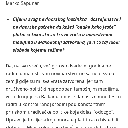
Marko Sapunar.
Cijenu svog novinarskog instinkta, dostojanstva i
novinarske potrebe da kažeš “onako kako jeste”
platio si tako što su ti sva vrata u mainstream
medijima u Makedoniji zatvorena, je li to taj ideal
slobode kojemu težimo?
Da, na svu sreću, već gotovo dvadeset godina ne
radim u mainstream novinarstvu, ne samo u svojoj
zemlji gdje su mi sva vrata zatvorena, jer sam
društveno-politički nepodoban tamošnjim medijima,
već i drugdje na Balkanu, gdje je danas iznimno teško
raditi u kontroliranoj sredini pod konstantnim
pritiskom uređivačke politike koja dolazi “odozgo”.
Upravo je to cijena koju morate platiti kako biste bili
slobodni. Moje kolege ne shvaćaju da se sloboda ne