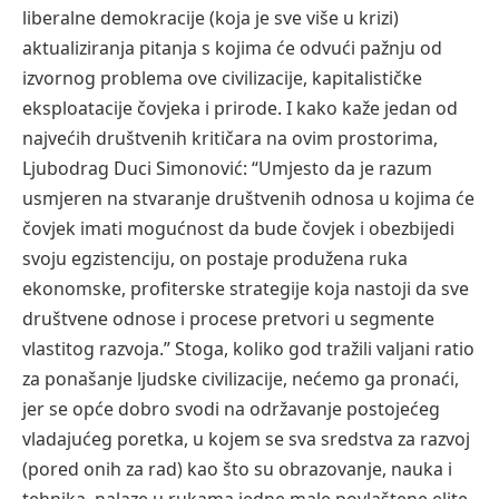
liberalne demokracije (koja je sve više u krizi)
aktualiziranja pitanja s kojima će odvući pažnju od
izvornog problema ove civilizacije, kapitalističke
eksploatacije čovjeka i prirode. I kako kaže jedan od
najvećih društvenih kritičara na ovim prostorima,
Ljubodrag Duci Simonović: “Umjesto da je razum
usmjeren na stvaranje društvenih odnosa u kojima će
čovjek imati mogućnost da bude čovjek i obezbijedi
svoju egzistenciju, on postaje produžena ruka
ekonomske, profiterske strategije koja nastoji da sve
društvene odnose i procese pretvori u segmente
vlastitog razvoja.” Stoga, koliko god tražili valjani ratio
za ponašanje ljudske civilizacije, nećemo ga pronaći,
jer se opće dobro svodi na održavanje postojećeg
vladajućeg poretka, u kojem se sva sredstva za razvoj
(pored onih za rad) kao što su obrazovanje, nauka i
tehnika, nalaze u rukama jedne male povlaštene elite,