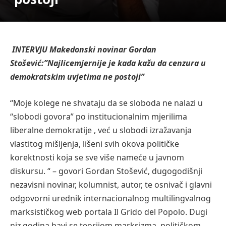
INTERVJU Makedonski novinar Gordan
Stošević:”Najlicemjernije je kada kažu da cenzura u
demokratskim uvjetima ne postoji”
“Moje kolege ne shvataju da se sloboda ne nalazi u
“slobodi govora” po institucionalnim mjerilima
liberalne demokratije , već u slobodi izražavanja
vlastitog mišljenja, lišeni svih okova političke
korektnosti koja se sve više nameće u javnom
diskursu. “ – govori Gordan Stošević, dugogodišnji
nezavisni novinar, kolumnist, autor, te osnivač i glavni
odgovorni urednik internacionalnog multilingvalnog
marksističkog web portala Il Grido del Popolo. Dugi
niz godina bavi se teorijom marksizma, političkom