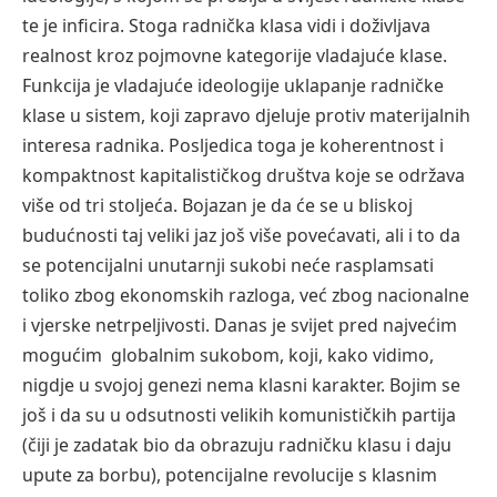
te je inficira. Stoga radnička klasa vidi i doživljava
realnost kroz pojmovne kategorije vladajuće klase.
Funkcija je vladajuće ideologije uklapanje radničke
klase u sistem, koji zapravo djeluje protiv materijalnih
interesa radnika. Posljedica toga je koherentnost i
kompaktnost kapitalističkog društva koje se održava
više od tri stoljeća. Bojazan je da će se u bliskoj
budućnosti taj veliki jaz još više povećavati, ali i to da
se potencijalni unutarnji sukobi neće rasplamsati
toliko zbog ekonomskih razloga, već zbog nacionalne
i vjerske netrpeljivosti. Danas je svijet pred najvećim
mogućim globalnim sukobom, koji, kako vidimo,
nigdje u svojoj genezi nema klasni karakter. Bojim se
još i da su u odsutnosti velikih komunističkih partija
(čiji je zadatak bio da obrazuju radničku klasu i daju
upute za borbu), potencijalne revolucije s klasnim