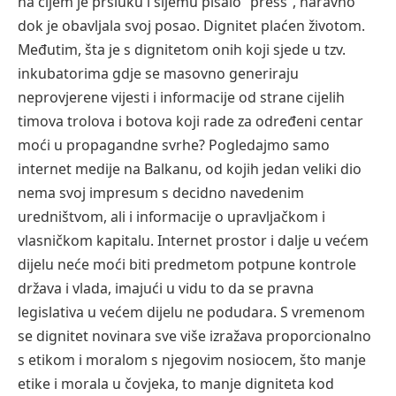
na čijem je prsluku i šljemu pisalo “press”, naravno
dok je obavljala svoj posao. Dignitet plaćen životom.
Međutim, šta je s dignitetom onih koji sjede u tzv.
inkubatorima gdje se masovno generiraju
neprovjerene vijesti i informacije od strane cijelih
timova trolova i botova koji rade za određeni centar
moći u propagandne svrhe? Pogledajmo samo
internet medije na Balkanu, od kojih jedan veliki dio
nema svoj impresum s decidno navedenim
uredništvom, ali i informacije o upravljačkom i
vlasničkom kapitalu. Internet prostor i dalje u većem
dijelu neće moći biti predmetom potpune kontrole
država i vlada, imajući u vidu to da se pravna
legislativa u većem dijelu ne podudara. S vremenom
se dignitet novinara sve više izražava proporcionalno
s etikom i moralom s njegovim nosiocem, što manje
etike i morala u čovjeka, to manje digniteta kod