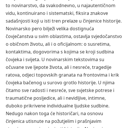
to novinarstvo, da svakodnevno, u najautentičnom
vidu, kontinuirano i sistematski, fiksira znakove
sadašnjosti koji u isti tren prelaze u činjenice historije.
Novinarsko pero bilježi velika dostignuća
čovječanstva u svim oblastima, ostavlja svjedočanstvo
o običnom životu, ali i o oficijalnom: o susretima,
kontaktima, dogovorima s kojima se kroji sudbina
čovjeka i svijeta. U novinarskim tekstovima su
očuvane sve ljepote života, ali i nesreće, tragedije
ratova, odjeci topovskih granata na frontovima i krik
čovjeka bačenog u surovo grotlo historije. U njima
čitamo sve radosti i nesreće, sve svjetske potrese i
traumatične posljedice, ali i nevidljive, intimne,
duboko prikrivene individualne ljudske sudbine.
Nedugo nakon toga će historičari, na osnovu
činjenica utisnute na požutjelim i prašnjavim