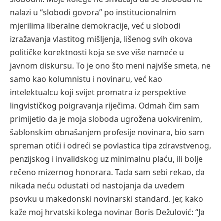
nalazi u “slobodi govora” po institucionalnim
mjerilima liberalne demokracije, već u slobodi
izražavanja vlastitog mišljenja, lišenog svih okova
političke korektnosti koja se sve više nameće u
javnom diskursu. To je ono što meni najviše smeta, ne
samo kao kolumnistu i novinaru, već kao
intelektualcu koji svijet promatra iz perspektive
lingvističkog poigravanja riječima. Odmah čim sam
primijetio da je moja sloboda ugrožena uokvirenim,
šablonskim obnašanjem profesije novinara, bio sam
spreman otići i odreći se povlastica tipa zdravstvenog,
penzijskog i invalidskog uz minimalnu plaću, ili bolje
rečeno mizernog honorara. Tada sam sebi rekao, da
nikada neću odustati od nastojanja da uvedem
psovku u makedonski novinarski standard. Jer, kako
kaže moj hrvatski kolega novinar Boris Dežulović: “Ja