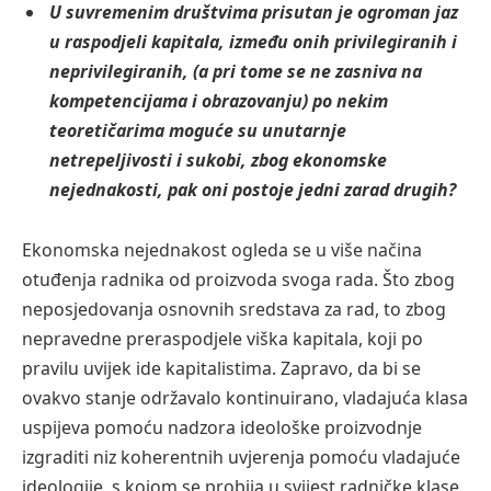
U suvremenim društvima prisutan je ogroman jaz
u raspodjeli kapitala, između onih privilegiranih i
neprivilegiranih, (a pri tome se ne zasniva na
kompetencijama i obrazovanju) po nekim
teoretičarima moguće su unutarnje
netrepeljivosti i sukobi, zbog ekonomske
nejednakosti, pak oni postoje jedni zarad drugih?
Ekonomska nejednakost ogleda se u više načina
otuđenja radnika od proizvoda svoga rada. Što zbog
neposjedovanja osnovnih sredstava za rad, to zbog
nepravedne preraspodjele viška kapitala, koji po
pravilu uvijek ide kapitalistima. Zapravo, da bi se
ovakvo stanje održavalo kontinuirano, vladajuća klasa
uspijeva pomoću nadzora ideološke proizvodnje
izgraditi niz koherentnih uvjerenja pomoću vladajuće
ideologije, s kojom se probija u svijest radničke klase