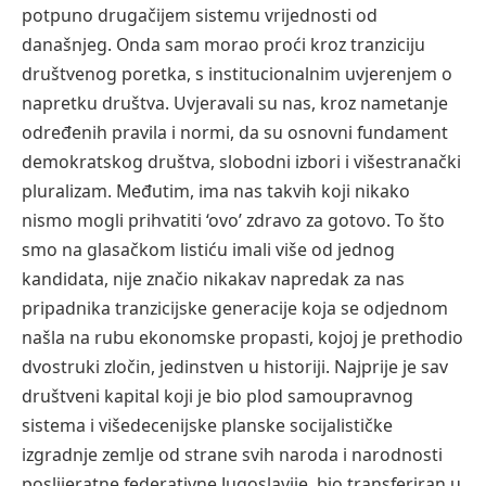
potpuno drugačijem sistemu vrijednosti od
današnjeg. Onda sam morao proći kroz tranziciju
društvenog poretka, s institucionalnim uvjerenjem o
napretku društva. Uvjeravali su nas, kroz nametanje
određenih pravila i normi, da su osnovni fundament
demokratskog društva, slobodni izbori i višestranački
pluralizam. Međutim, ima nas takvih koji nikako
nismo mogli prihvatiti ‘ovo’ zdravo za gotovo. To što
smo na glasačkom listiću imali više od jednog
kandidata, nije značio nikakav napredak za nas
pripadnika tranzicijske generacije koja se odjednom
našla na rubu ekonomske propasti, kojoj je prethodio
dvostruki zločin, jedinstven u historiji. Najprije je sav
društveni kapital koji je bio plod samoupravnog
sistema i višedecenijske planske socijalističke
izgradnje zemlje od strane svih naroda i narodnosti
poslijeratne federativne Jugoslavije, bio transferiran u