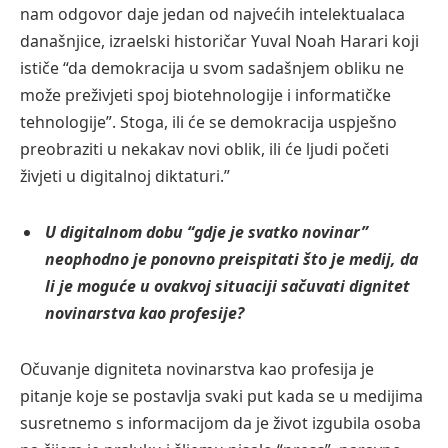
nam odgovor daje jedan od najvećih intelektualaca
današnjice, izraelski historičar Yuval Noah Harari koji
ističe “da demokracija u svom sadašnjem obliku ne
može preživjeti spoj biotehnologije i informatičke
tehnologije”. Stoga, ili će se demokracija uspješno
preobraziti u nekakav novi oblik, ili će ljudi početi
živjeti u digitalnoj diktaturi.”
U digitalnom dobu “gdje je svatko novinar”
neophodno je ponovno preispitati što je medij, da
li je moguće u ovakvoj situaciji sačuvati dignitet
novinarstva kao profesije?
Očuvanje digniteta novinarstva kao profesija je
pitanje koje se postavlja svaki put kada se u medijima
susretnemo s informacijom da je život izgubila osoba