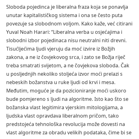
Sloboda pojedinca je liberalna fraza koja se ponavlja
unutar kapitalističkog sistema i ona se često puta
povezuje sa slobodnom voljom. Kako kaže, već citirani
Yuval Noah Harari: “Liberalna verba u osjećajima i
slobodni izbor pojedinaca nisu neutralni niti drevni.
Tisućljećima ljudi vjeruju da moć izvire iz Božjih
zakona, a ne iz čovjekovog srca, i zato se Božja riječ
treba smatrati svijetom, a ne čovjekova sloboda. Čak
u posljednjih nekoliko stoljeća izvor moći prelazi s
nebeskih božanstva u ruke ljudi od krvi i mesa.
Međutim, moguće je da pozicioniranje moći uskoro
bude pomjereno s ljudi na algoritme. Isto kao što se
božanska vlast legitimira vjerskim mitologijama, a
ljudska vlast opravdava liberalnom pričom, tako
predstojeća tehnološka revolucija može dovesti na
vlast algoritme za obradu velikih podataka, čime bi se