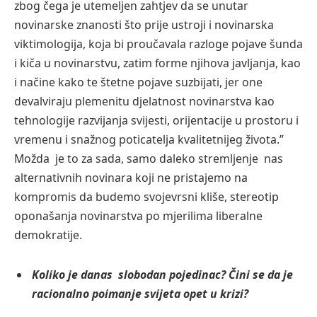
zbog čega je utemeljen zahtjev da se unutar
novinarske znanosti što prije ustroji i novinarska
viktimologija, koja bi proučavala razloge pojave šunda
i kiča u novinarstvu, zatim forme njihova javljanja, kao
i načine kako te štetne pojave suzbijati, jer one
devalviraju plemenitu djelatnost novinarstva kao
tehnologije razvijanja svijesti, orijentacije u prostoru i
vremenu i snažnog poticatelja kvalitetnijeg života.”
Možda je to za sada, samo daleko stremljenje nas
alternativnih novinara koji ne pristajemo na
kompromis da budemo svojevrsni kliše, stereotip
oponašanja novinarstva po mjerilima liberalne
demokratije.
Koliko je danas slobodan pojedinac? Čini se da je
racionalno poimanje svijeta opet u krizi?