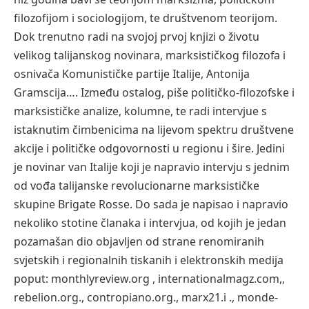
filozofijom i sociologijom, te društvenom teorijom.
Dok trenutno radi na svojoj prvoj knjizi o životu
velikog talijanskog novinara, marksističkog filozofa i
osnivača Komunističke partije Italije, Antonija
Gramscija…. Između ostalog, piše političko-filozofske i
marksističke analize, kolumne, te radi intervjue s
istaknutim čimbenicima na lijevom spektru društvene
akcije i političke odgovornosti u regionu i šire. Jedini
je novinar van Italije koji je napravio intervju s jednim
od vođa talijanske revolucionarne marksističke
skupine Brigate Rosse. Do sada je napisao i napravio
nekoliko stotine članaka i intervjua, od kojih je jedan
pozamašan dio objavljen od strane renomiranih
svjetskih i regionalnih tiskanih i elektronskih medija
poput: monthlyreview.org , internationalmagz.com,,
rebelion.org., contropiano.org., marx21.i ., monde-