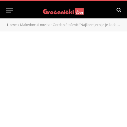
Home
»
Makedonski novinar Gordan Stošević:”Najlicemjernije je kada kažu da cenzura u demokratskim uvjetima ne postoji”