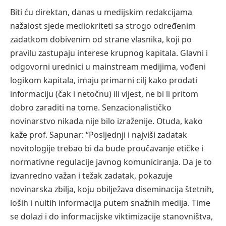
Biti ću direktan, danas u medijskim redakcijama
nažalost sjede mediokriteti sa strogo određenim
zadatkom dobivenim od strane vlasnika, koji po
pravilu zastupaju interese krupnog kapitala. Glavni i
odgovorni urednici u mainstream medijima, vođeni
logikom kapitala, imaju primarni cilj kako prodati
informaciju (čak i netočnu) ili vijest, ne bi li pritom
dobro zaraditi na tome. Senzacionalističko
novinarstvo nikada nije bilo izraženije. Otuda, kako
kaže prof. Sapunar: “Posljednji i najviši zadatak
novitologije trebao bi da bude proučavanje etičke i
normativne regulacije javnog komuniciranja. Da je to
izvanredno važan i težak zadatak, pokazuje
novinarska zbilja, koju obilježava diseminacija štetnih,
loših i nultih informacija putem snažnih medija. Time
se dolazi i do informacijske viktimizacije stanovništva,