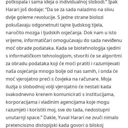
potkopala i sama ideja o individualnoj slobodi.” Ipak
Harari još dodaje: “Da se za sada nalazimo na slivu
dvije goleme revolucije. S jedne strane biolozi
pokušavaju odgonetnuti tajne ljudskog tijela,
naročito mozga i ljudskih osjećanja. Dok nam u isto
vrijeme, informatičari omogućavaju do sada neviđenu
moć obrade podataka. Kada se biotehnologija sjedini
s informatičkom tehnologijom, stvoriti će se algoritmi
za obradu podataka koji će moći pratiti i razumijevati
naša osjećanja mnogo bolje od nas samih, i onda će
moć vjerojatno preći s čovjeka na računare. Moja
iluzija o slobodnoj volji vjerojatno će nestati kada
svakodnevno krenem komunicirati s institucijama,
korporacijama i vladinim agencijama koje mogu
razumjeti i koristiti moj, sve do tada, nedostupni
unutarnji space.” Dakle, Yuval Harari ne zvuči nimalo
pretenciozno distopijski kada govori o bliskoj