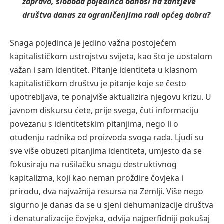
zapravo, sloboda pojedinca odnosi na zahtjeve
društva danas za ograničenjima radi općeg dobra?
Snaga pojedinca je jedino važna postojećem
kapitalističkom ustrojstvu svijeta, kao što je uostalom
važan i sam identitet. Pitanje identiteta u klasnom
kapitalističkom društvu je pitanje koje se često
upotrebljava, te ponajviše aktualizira njegovu krizu. U
javnom diskursu ćete, prije svega, čuti informaciju
povezanu s identitetskim pitanjima, nego li o
otuđenju radnika od proizvoda svoga rada. Ljudi su
sve više obuzeti pitanjima identiteta, umjesto da se
fokusiraju na rušilačku snagu destruktivnog
kapitalizma, koji kao neman proždire čovjeka i
prirodu, dva najvažnija resursa na Zemlji. Više nego
sigurno je danas da se u sjeni dehumanizacije društva
i denaturalizacije čovjeka, odvija najperfidniji pokušaj