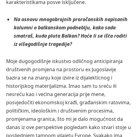
karakteristikama posve isključene.
Na osnovu mnogobrojnih proročanskih napisanih
kolumni o balkanskom podneblju, kako sada
smatraš, kuda pluta Balkan? Hoće li se išta roditi
iz višegodišnje tragedije?
Moje dugogodišnje iskustvo odličnog anticipiranja
društvenih promjena na prostoru ex Jugoslavije
bazira se na znanju koje izvire iz dijalekticnog i
historijskog materijalizma. Imao sam tu sreću ili
nesreću kao i većina generacija prije mene,
posvjedočiti ekonomskoj krađi, građanskim ratovima,
političkim, ideološkim i društvenim procesima,
promjenama granica, što mi je dalo mogućnost da
danas iz ove perspektive pogledam kako stvari stoje u
posljednjem tamnom vilajetu Evrope. Svakako ima