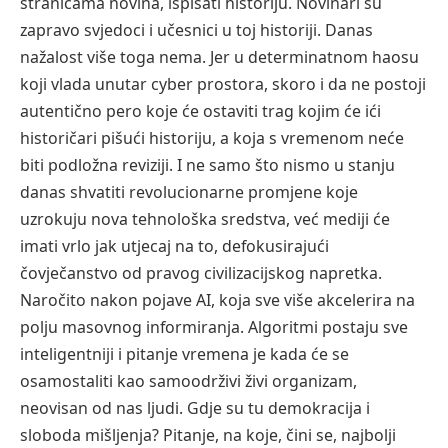
stranicama novina, ispisati historiju. Novinari su
zapravo svjedoci i učesnici u toj historiji. Danas
nažalost više toga nema. Jer u determinatnom haosu
koji vlada unutar cyber prostora, skoro i da ne postoji
autentično pero koje će ostaviti trag kojim će ići
historičari pišući historiju, a koja s vremenom neće
biti podložna reviziji. I ne samo što nismo u stanju
danas shvatiti revolucionarne promjene koje
uzrokuju nova tehnološka sredstva, već mediji će
imati vrlo jak utjecaj na to, defokusirajući
čovječanstvo od pravog civilizacijskog napretka.
Naročito nakon pojave AI, koja sve više akcelerira na
polju masovnog informiranja. Algoritmi postaju sve
inteligentniji i pitanje vremena je kada će se
osamostaliti kao samoodrživi živi organizam,
neovisan od nas ljudi. Gdje su tu demokracija i
sloboda mišljenja? Pitanje, na koje, čini se, najbolji