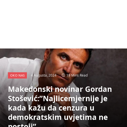
4 Augusta, 2024
19 Mins Read
OKO NAS
Makedonski novinar Gordan
Stošević:”Najlicemjernije je
kada kažu da cenzura u
demokratskim uvjetima ne
postoji”