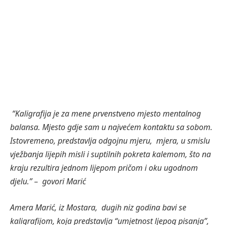
13 Augusta, 2024
3 Mins Read
LIFESTYLE
Mostarka Amera Marić:
“Kaligrafija je kao život,
neprekidno se dešava I uči”
“Kaligrafija je za mene prvenstveno mjesto mentalnog
balansa. Mjesto gdje sam u najvećem kontaktu sa sobom.
Istovremeno, predstavlja odgojnu mjeru, mjera, u smislu
vježbanja lijepih misli i suptilnih pokreta kalemom, što na
kraju rezultira jednom lijepom pričom i oku ugodnom
djelu.” – govori Marić
Amera Marić, iz Mostara, dugih niz godina bavi se
kaligrafijom, koja predstavlja “umjetnost ljepog pisanja”,