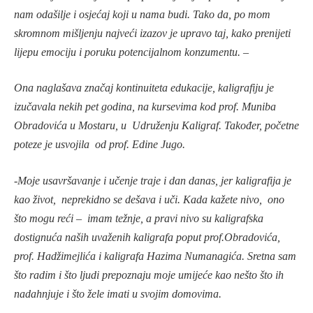
nam odašilje i osjećaj koji u nama budi.
Tako da, po mom
skromnom mišljenju najveći izazov je upravo taj, kako prenijeti
lijepu emociju i poruku potencijalnom konzumentu. –
Ona naglašava značaj kontinuiteta edukacije, k
aligrafiju je
izučavala nekih pet godina, na kursevima kod prof.
Muniba
Obradovića
u Mostaru, u Udruženju Kaligraf. Također, početne
poteze je usvojila od prof. Edine Jugo.
-Moje usavršavanje i učenje traje i dan danas, jer
kaligrafija je
kao život, neprekidno se dešava i uči.
Kada kažete nivo, ono
što mogu reći – imam težnje, a pravi nivo su kaligrafska
dostignuća naših uvaženih kaligrafa poput prof.Obradovića,
prof. Hadžimejlića i kaligrafa Hazima Numanagića. Sretna sam
što radim i što ljudi prepoznaju moje umijeće kao nešto što ih
nadahnjuje i što žele imati u svojim domovima.