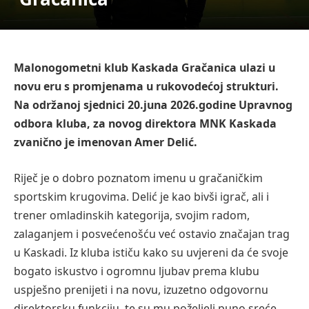
Malonogometni klub Kaskada Gračanica ulazi u
novu eru s promjenama u rukovodećoj strukturi.
Na održanoj sjednici 20.juna 2026.godine Upravnog
odbora kluba, za novog direktora MNK Kaskada
zvanično je imenovan Amer Delić.
Riječ je o dobro poznatom imenu u gračaničkim
sportskim krugovima. Delić je kao bivši igrač, ali i
trener omladinskih kategorija, svojim radom,
zalaganjem i posvećenošću već ostavio značajan trag
u Kaskadi. Iz kluba ističu kako su uvjereni da će svoje
bogato iskustvo i ogromnu ljubav prema klubu
uspješno prenijeti i na novu, izuzetno odgovornu
direktorsku funkciju, te su mu poželjeli puno sreće,