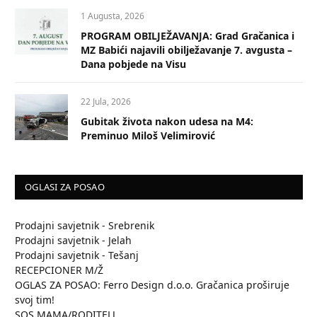
1 Augusta, 2026
PROGRAM OBILJEŽAVANJA: Grad Gračanica i
MZ Babići najavili obilježavanje 7. avgusta –
Dana pobjede na Visu
22 Jula, 2026
Gubitak života nakon udesa na M4:
Preminuo Miloš Velimirović
OGLASI ZA POSAO
Prodajni savjetnik - Srebrenik
Prodajni savjetnik - Jelah
Prodajni savjetnik - Tešanj
RECEPCIONER M/Ž
OGLAS ZA POSAO: Ferro Design d.o.o. Gračanica proširuje
svoj tim!
SOS MAMA/RODITELJ