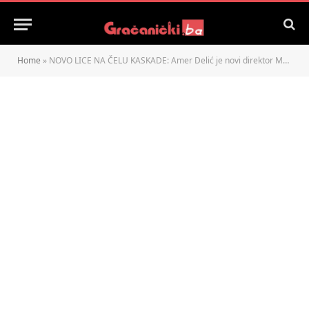
Home
»
NOVO LICE NA ČELU KASKADE: Amer Delić je novi direktor MNK KASKADA Gračanica