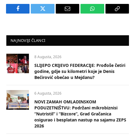
Facebook
Twitter
Email
WhatsApp
Copy
Link
NAJNOVIJI ČLANCI
8 Augusta, 2026
SLIJEPO CRIJEVO FEDERACIJE: Prođoše četiri
godine, gdje su kilometri koje je Denis
Bećirović obećao u Mejdanu?
6 Augusta, 2026
NOVI ZAMAH OMLADINSKOM
PODUZETNIŠTVU: Podržani mikrobiznisi
“Nutristil” i “Bizcore”, Grad Gračanica
osigurao i besplatan nastup na sajamu ZEPS
2026