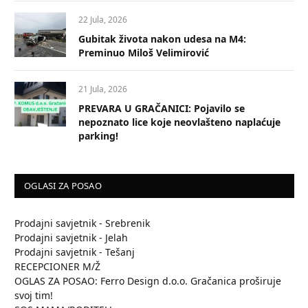
22 Jula, 2026
Gubitak života nakon udesa na M4:
Preminuo Miloš Velimirović
21 Jula, 2026
PREVARA U GRAČANICI: Pojavilo se
nepoznato lice koje neovlašteno naplaćuje
parking!
OGLASI ZA POSAO
Prodajni savjetnik - Srebrenik
Prodajni savjetnik - Jelah
Prodajni savjetnik - Tešanj
RECEPCIONER M/Ž
OGLAS ZA POSAO: Ferro Design d.o.o. Gračanica proširuje
svoj tim!