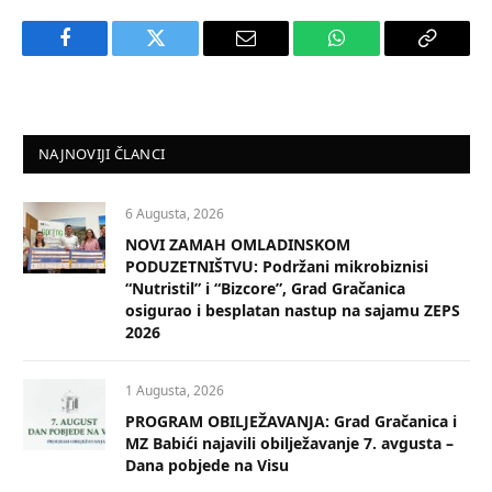
Facebook
Twitter
Email
WhatsApp
Copy
Link
NAJNOVIJI ČLANCI
6 Augusta, 2026
NOVI ZAMAH OMLADINSKOM
PODUZETNIŠTVU: Podržani mikrobiznisi
“Nutristil” i “Bizcore”, Grad Gračanica
osigurao i besplatan nastup na sajamu ZEPS
2026
1 Augusta, 2026
PROGRAM OBILJEŽAVANJA: Grad Gračanica i
MZ Babići najavili obilježavanje 7. avgusta –
Dana pobjede na Visu