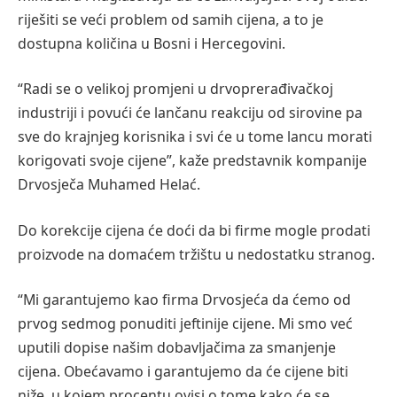
riješiti se veći problem od samih cijena, a to je
dostupna količina u Bosni i Hercegovini.
“Radi se o velikoj promjeni u drvoprerađivačkoj
industriji i povući će lančanu reakciju od sirovine pa
sve do krajnjeg korisnika i svi će u tome lancu morati
korigovati svoje cijene”, kaže predstavnik kompanije
Drvosječa Muhamed Helać.
Do korekcije cijena će doći da bi firme mogle prodati
proizvode na domaćem tržištu u nedostatku stranog.
“Mi garantujemo kao firma Drvosjeća da ćemo od
prvog sedmog ponuditi jeftinije cijene. Mi smo već
uputili dopise našim dobavljačima za smanjenje
cijena. Obećavamo i garantujemo da će cijene biti
niže, u kojem procentu ovisi o tome kako će se