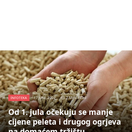
17 Juna, 2022
2 Mins Read
INFOTEKA
Od 1. jula očekuju se manje
cijene peleta i drugog ogrjeva
na domaćem tržištu