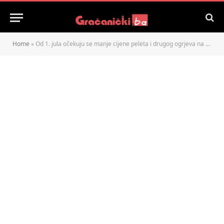
Home
»
Od 1. jula očekuju se manje cijene peleta i drugog ogrjeva na domaćem tržištu