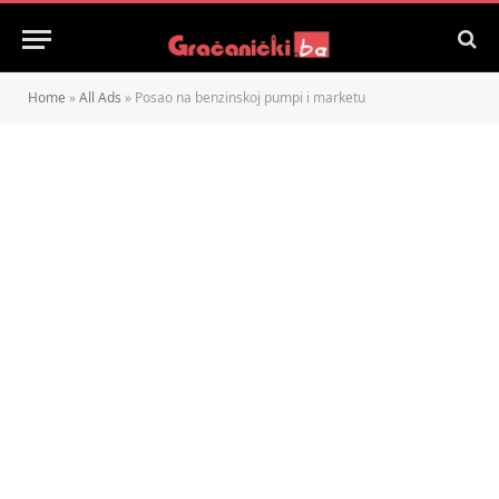
Home
»
All Ads
»
Posao na benzinskoj pumpi i marketu