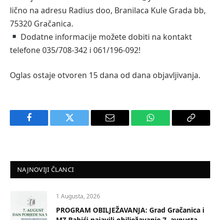
lično na adresu Radius doo, Branilaca Kule Grada bb,
75320 Gračanica.
Dodatne informacije možete dobiti na kontakt
telefone 035/708-342 i 061/196-092!
Oglas ostaje otvoren 15 dana od dana objavljivanja.
Facebook
Twitter
Email
WhatsApp
Copy
Link
NAJNOVIJI ČLANCI
1 Augusta, 2026
PROGRAM OBILJEŽAVANJA: Grad Gračanica i
MZ Babići najavili obilježavanje 7. avgusta –