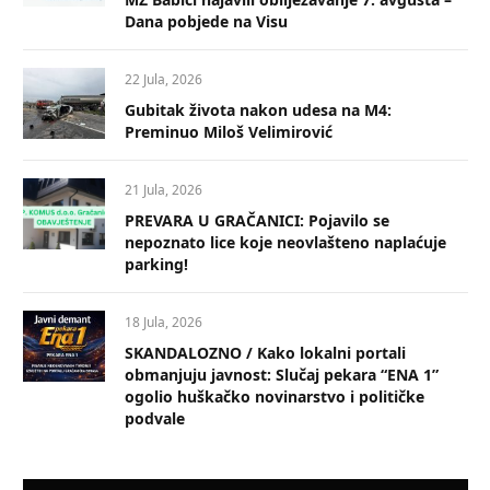
Dana pobjede na Visu
22 Jula, 2026
Gubitak života nakon udesa na M4:
Preminuo Miloš Velimirović
21 Jula, 2026
PREVARA U GRAČANICI: Pojavilo se
nepoznato lice koje neovlašteno naplaćuje
parking!
18 Jula, 2026
SKANDALOZNO / Kako lokalni portali
obmanjuju javnost: Slučaj pekara “ENA 1”
ogolio huškačko novinarstvo i političke
podvale