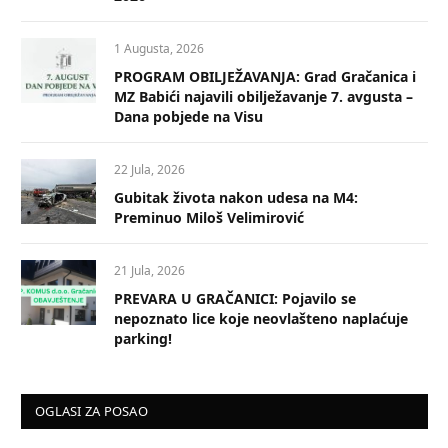
1 Augusta, 2026
PROGRAM OBILJEŽAVANJA: Grad Gračanica i
MZ Babići najavili obilježavanje 7. avgusta –
Dana pobjede na Visu
22 Jula, 2026
Gubitak života nakon udesa na M4:
Preminuo Miloš Velimirović
21 Jula, 2026
PREVARA U GRAČANICI: Pojavilo se
nepoznato lice koje neovlašteno naplaćuje
parking!
OGLASI ZA POSAO