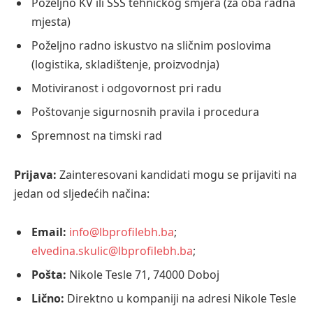
Poželjno KV ili SSS tehničkog smjera (za oba radna
mjesta)
Poželjno radno iskustvo na sličnim poslovima
(logistika, skladištenje, proizvodnja)
Motiviranost i odgovornost pri radu
Poštovanje sigurnosnih pravila i procedura
Spremnost na timski rad
Prijava:
Zainteresovani kandidati mogu se prijaviti na
jedan od sljedećih načina:
Email:
info@lbprofilebh.ba
;
elvedina.skulic@lbprofilebh.ba
;
Pošta:
Nikole Tesle 71, 74000 Doboj
Lično:
Direktno u kompaniji na adresi Nikole Tesle