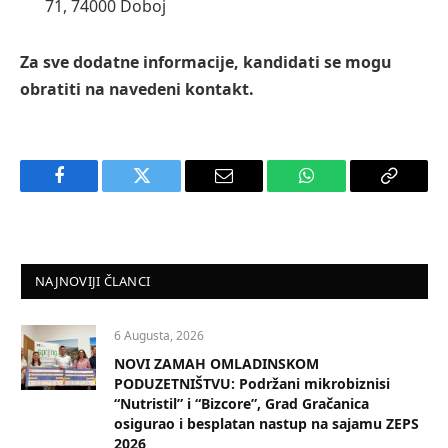
71, 74000 Doboj
Za sve dodatne informacije, kandidati se mogu
obratiti na navedeni kontakt.
Facebook
Twitter
Email
WhatsApp
Copy
Link
NAJNOVIJI ČLANCI
6 Augusta, 2026
NOVI ZAMAH OMLADINSKOM
PODUZETNIŠTVU: Podržani mikrobiznisi
“Nutristil” i “Bizcore”, Grad Gračanica
osigurao i besplatan nastup na sajamu ZEPS
2026