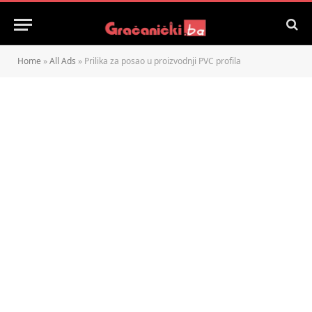
Home
»
All Ads
»
Prilika za posao u proizvodnji PVC profila