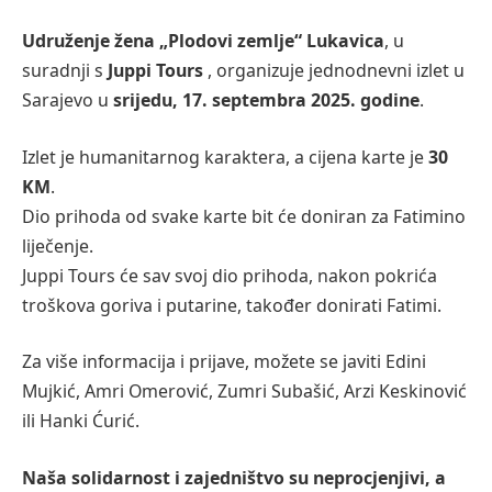
Udruženje žena „Plodovi zemlje“ Lukavica
, u
suradnji s
Juppi Tours
, organizuje jednodnevni izlet u
Sarajevo u
srijedu, 17. septembra 2025. godine
.
Izlet je humanitarnog karaktera, a cijena karte je
30
KM
.
Dio prihoda od svake karte bit će doniran za Fatimino
liječenje.
Juppi Tours će sav svoj dio prihoda, nakon pokrića
troškova goriva i putarine, također donirati Fatimi.
Za više informacija i prijave, možete se javiti Edini
Mujkić, Amri Omerović, Zumri Subašić, Arzi Keskinović
ili Hanki Ćurić.
Naša solidarnost i zajedništvo su neprocjenjivi, a