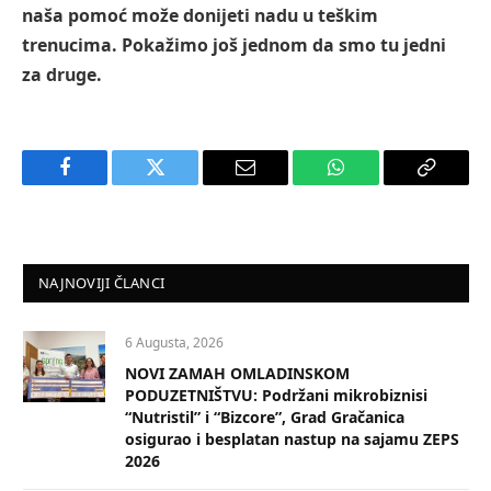
naša pomoć može donijeti nadu u teškim
trenucima. Pokažimo još jednom da smo tu jedni
za druge.
Facebook
Twitter
Email
WhatsApp
Copy
Link
NAJNOVIJI ČLANCI
6 Augusta, 2026
NOVI ZAMAH OMLADINSKOM
PODUZETNIŠTVU: Podržani mikrobiznisi
“Nutristil” i “Bizcore”, Grad Gračanica
osigurao i besplatan nastup na sajamu ZEPS
2026