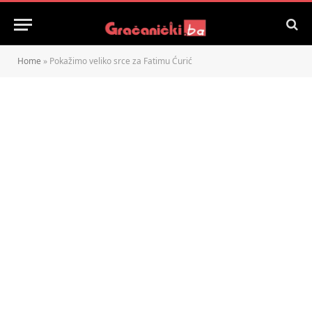
Home
»
Pokažimo veliko srce za Fatimu Ćurić