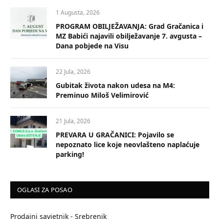
1 Augusta, 2026
PROGRAM OBILJEŽAVANJA: Grad Gračanica i
MZ Babići najavili obilježavanje 7. avgusta –
Dana pobjede na Visu
22 Jula, 2026
Gubitak života nakon udesa na M4:
Preminuo Miloš Velimirović
21 Jula, 2026
PREVARA U GRAČANICI: Pojavilo se
nepoznato lice koje neovlašteno naplaćuje
parking!
OGLASI ZA POSAO
Prodajni savjetnik - Srebrenik