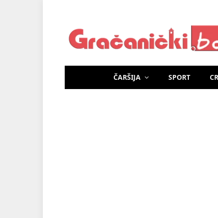
ČARŠIJA
SPORT
C