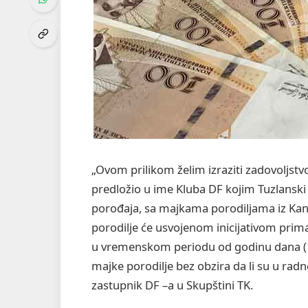
„Ovom prilikom želim izraziti zadovoljst
predložio u ime Kluba DF kojim Tuzlansk
porođaja, sa majkama porodiljama iz Kan
porodilje će usvojenom inicijativom prima
u vremenskom periodu od godinu dana (12 
majke porodilje bez obzira da li su u radn
zastupnik DF –a u Skupštini TK.