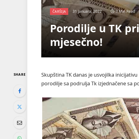
31 Januara, 2022
1 Min Read
ČARŠIJA
Porodilje u TK p
mjesečno!
Skupština TK danas je usvojilka inicijat
SHARE
porodilje sa podrulja Tk izjednačene sa 