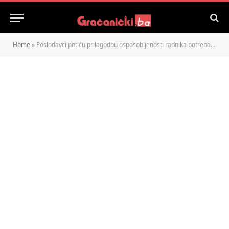
Home
»
Poslodavci potiču prilagodbu osposobljenosti radnika potrebama tržišta rada