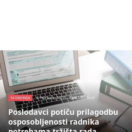
6 Februara, 2023
3 Mins Read
EKONOMIJA
Poslodavci potiču prilagodbu
osposobljenosti radnika
potrebama tržišta rada