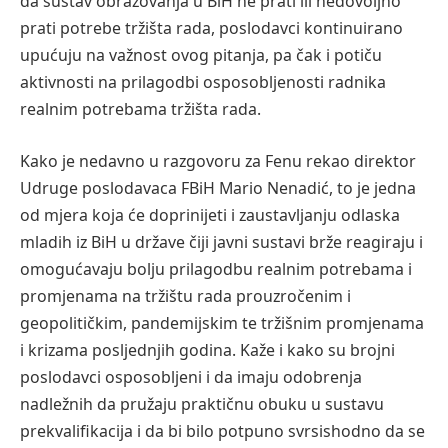
da sustav obrazovanja u BiH ne prati ili nedovoljno
prati potrebe tržišta rada, poslodavci kontinuirano
upućuju na važnost ovog pitanja, pa čak i potiču
aktivnosti na prilagodbi osposobljenosti radnika
realnim potrebama tržišta rada.
Kako je nedavno u razgovoru za Fenu rekao direktor
Udruge poslodavaca FBiH Mario Nenadić, to je jedna
od mjera koja će doprinijeti i zaustavljanju odlaska
mladih iz BiH u države čiji javni sustavi brže reagiraju i
omogućavaju bolju prilagodbu realnim potrebama i
promjenama na tržištu rada prouzročenim i
geopolitičkim, pandemijskim te tržišnim promjenama
i krizama posljednjih godina. Kaže i kako su brojni
poslodavci osposobljeni i da imaju odobrenja
nadležnih da pružaju praktičnu obuku u sustavu
prekvalifikacija i da bi bilo potpuno svrsishodno da se