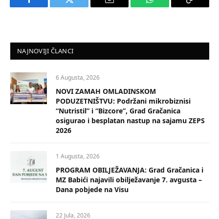
Facebook
Twitter
Email
WhatsApp
Copy
Link
NAJNOVIJI ČLANCI
6 Augusta, 2026
NOVI ZAMAH OMLADINSKOM
PODUZETNIŠTVU: Podržani mikrobiznisi
“Nutristil” i “Bizcore”, Grad Gračanica
osigurao i besplatan nastup na sajamu ZEPS
2026
1 Augusta, 2026
PROGRAM OBILJEŽAVANJA: Grad Gračanica i
MZ Babići najavili obilježavanje 7. avgusta –
Dana pobjede na Visu
22 Jula, 2026