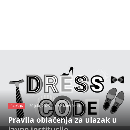
30 Jula, 2025
2 Mins Read
ČARŠIJA
Pravila oblačenja za ulazak u
javne institucije