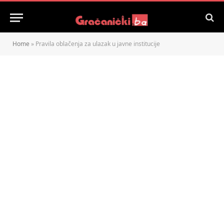
Home
»
Pravila oblačenja za ulazak u javne institucije