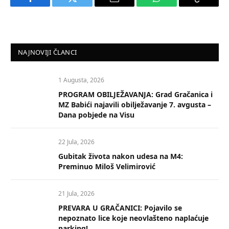
Facebook
Twitter
Email
WhatsApp
Copy
Link
NAJNOVIJI ČLANCI
1 Augusta, 2026
PROGRAM OBILJEŽAVANJA: Grad Gračanica i
MZ Babići najavili obilježavanje 7. avgusta –
Dana pobjede na Visu
22 Jula, 2026
Gubitak života nakon udesa na M4:
Preminuo Miloš Velimirović
21 Jula, 2026
PREVARA U GRAČANICI: Pojavilo se
nepoznato lice koje neovlašteno naplaćuje
parking!