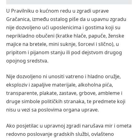
U Pravilniku o kućnom redu u zgradi uprave
Gračanica, između ostalog piše da u upavnu zgradu
nije dozvoljeno ući uposlenicima i gostima koji su
neprikladno obučeni (kratke hlače, papuče, ženske
majice na bretele, mini suknje, šorcevi i slično), u
pripitom i pijanom stanju ili pod dejstvom drugog
opojnog sredstva.
Nije dozvoljeno ni unositi vatreno i hladno oružje,
eksploziv i zapaljive materijale, alkoholna pića,
transparente, plakate, zastave, grbove, ambleme i
druge simbole političkih stranaka, te predmete koji
nisu u vezi sa poslovima organa uprave.
Ako posjetilac u upravnoj zgradi narušava mir i ometa
redovno poslovanje gradskih službi, ovlašteno