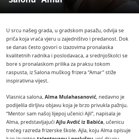
U srcu našeg grada, u gradskom pasažu, odvija se
priča koja vraća vjeru u zajedništvo i predanost. Dok
se danas često govori o izazovima pronalaska
kvalitetnih radnika i poslodavaca, a srednjoškolci se
bore s pronalaskom prilika za praksu tokom
raspusta, iz Salona muškog frizera “Amar” stiže
inspirativna vijest.
Vlasnica salona,
Alma Mulahasanović
, nedavno je
podijelila dirljivu objavu koja je brzo privukla pažnju.
“Mentor sam našoj lijepoj učenici Ajli”, napisala je
Alma, predstavljajući
Ajlu Avdić iz Babića
, učenicu
trećeg razreda frizerske škole. Ajla, koju Alma opisuje
kao izuzetno
talentovanu i poslušnu
, već drugu