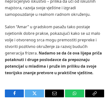
neprocjenjivo iskustvo – prilika da uči od iskusnih
majstora, razvija svoje vještine i izgradi
samopouzdanje u realnom radnom okruženju.
Salon “Amar” u gradskom pasažu tako postaje
svjetionik dobre prakse, pokazujući kako se uz malo
volje i otvorenog srca mogu premostiti prepreke i
stvoriti pozitivno okruženje za razvoj budućih
generacija frizera.
Nadamo se da će ova lijepa priča
potaknuti i druge poslodavce da prepoznaju
potencijal u mladima i pruže im priliku da svoje
teorijsko znanje pretvore u praktične vještine.
Facebook
Twitter
Email
WhatsApp
Copy
Link