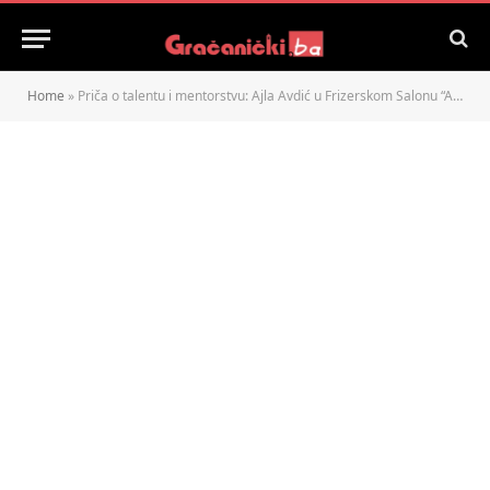
Home
»
Priča o talentu i mentorstvu: Ajla Avdić u Frizerskom Salonu “Amar”