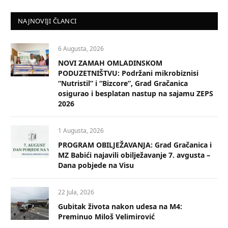
NAJNOVIJI ČLANCI
6 Augusta, 2026
NOVI ZAMAH OMLADINSKOM
PODUZETNIŠTVU: Podržani mikrobiznisi
“Nutristil” i “Bizcore”, Grad Gračanica
osigurao i besplatan nastup na sajamu ZEPS
2026
1 Augusta, 2026
PROGRAM OBILJEŽAVANJA: Grad Gračanica i
MZ Babići najavili obilježavanje 7. avgusta –
Dana pobjede na Visu
22 Jula, 2026
Gubitak života nakon udesa na M4:
Preminuo Miloš Velimirović