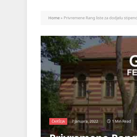
Home
»
Privremene Rang liste za dodjelu stipe
7 Januara, 2022
1 Min Read
ČARŠIJA