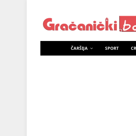
ČARŠIJA
SPORT
C