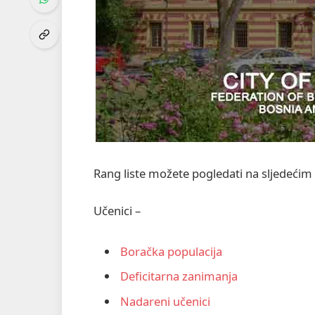
Rang liste možete pogledati na sljedećim
Učenici –
Boračka populacija
Deficitarna zanimanja
Nadareni učenici