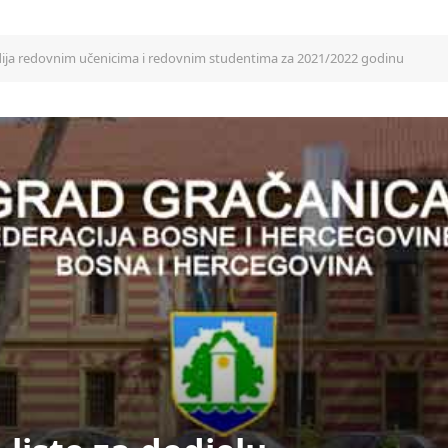
ndija redovnim učenicima i redovnim studentima za 2021/2022 godinu