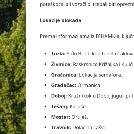
poteškoća, ali vozači bi trebali biti oprezni
Lokacije blokada
Prema informacijama iz BIHAMK-a, ključne
Tuzla:
Šićki Brod, kod tunela Čaklovi
Živinice:
Raskrsnice Križaljka i Kulići
Gračanica:
Lokacija semafora.
Gradačac:
Ormanica.
Doboj:
Kružni tok u Doboj jugu i pu
Tešanj:
Karuše.
Mostar:
Ortiješ.
Travnik:
Dolac na Lašvi.