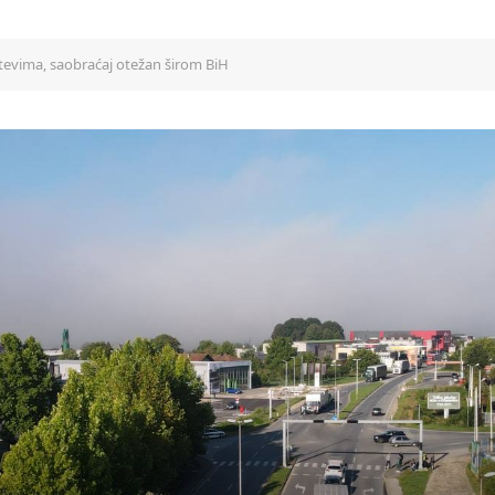
tevima, saobraćaj otežan širom BiH