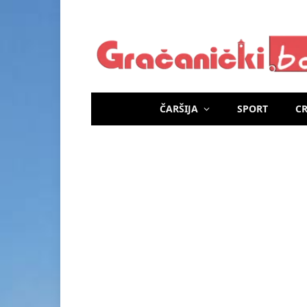
ČARŠIJA
SPORT
C