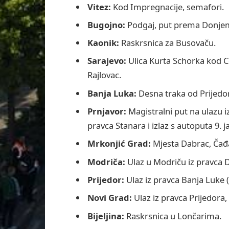
Vitez:
Kod Impregnacije, semafori.
Bugojno:
Podgaj, put prema Donje
Kaonik:
Raskrsnica za Busovaču.
Sarajevo:
Ulica Kurta Schorka kod C
Rajlovac.
Banja Luka:
Desna traka od Prijedo
Prnjavor:
Magistralni put na ulazu iz
pravca Stanara i izlaz s autoputa 9. j
Mrkonjić Grad:
Mjesta Dabrac, Čađa
Modriča:
Ulaz u Modriču iz pravca 
Prijedor:
Ulaz iz pravca Banja Luke (
Novi Grad:
Ulaz iz pravca Prijedora,
Bijeljina:
Raskrsnica u Lončarima.