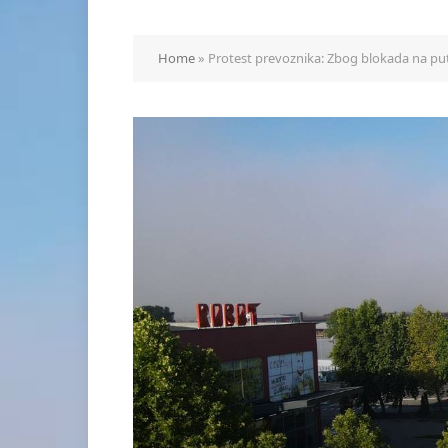
Home
»
Protest prevoznika: Zbog blokada na pu