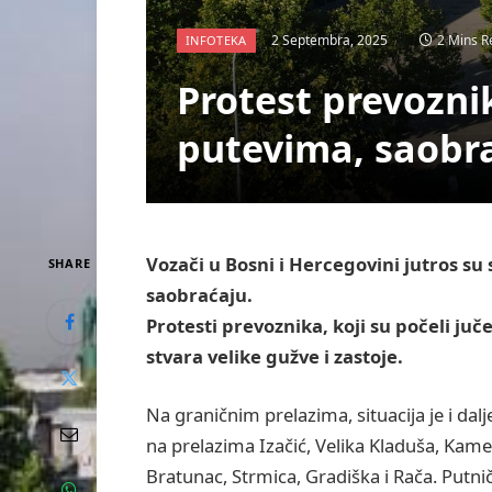
2 Septembra, 2025
2 Mins R
INFOTEKA
Protest prevozni
putevima, saobra
Vozači u Bosni i Hercegovini jutros su
SHARE
saobraćaju.
Protesti prevoznika, koji su počeli juče
stvara velike gužve i zastoje.
Na graničnim prelazima, situacija je i dalj
na prelazima Izačić, Velika Kladuša, Kame
Bratunac, Strmica, Gradiška i Rača. Putnič