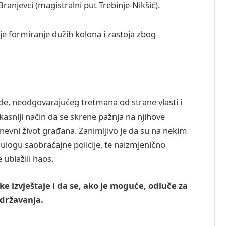
Branjevci (magistralni put Trebinje-Nikšić).
 formiranje dužih kolona i zastoja zbog
de, neodgovarajućeg tretmana od strane vlasti i
kasniji način da se skrene pažnja na njihove
dnevni život građana. Zanimljivo je da su na nekim
 ulogu saobraćajne policije, te naizmjenično
 ublažili haos.
e izvještaje i da se, ako je moguće, odluče za
adržavanja.