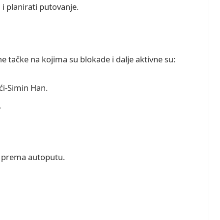
 i planirati putovanje.
 tačke na kojima su blokade i dalje aktivne su:
ći-Simin Han.
.
t prema autoputu.