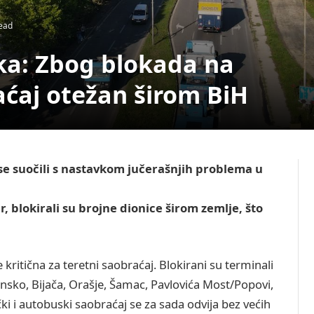
ead
ka: Zbog blokada na
ćaj otežan širom BiH
 se suočili s nastavkom jučerašnjih problema u
r, blokirali su brojne dionice širom zemlje, što
e kritična za teretni saobraćaj. Blokirani su terminali
nsko, Bijača, Orašje, Šamac, Pavlovića Most/Popovi,
ki i autobuski saobraćaj se za sada odvija bez većih