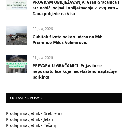
PROGRAM OBILJEŽAVANJA: Grad Gračanica i
MZ Babići najavili obilježavanje 7. avgusta –
Dana pobjede na Visu
22 Jula, 2026
Gubitak života nakon udesa na M4:
Preminuo Miloš Velimirović
21 Jula, 2026
PREVARA U GRAČANICI: Pojavilo se
nepoznato lice koje neovlašteno naplaćuje
parking!
OGLASI ZA POSAO
Prodajni savjetnik - Srebrenik
Prodajni savjetnik - Jelah
Prodajni savjetnik - Tešanj