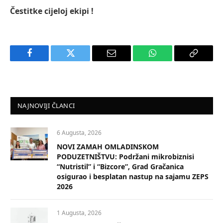
Čestitke cijeloj ekipi !
Facebook
Twitter
Email
WhatsApp
Copy
Link
NAJNOVIJI ČLANCI
6 Augusta, 2026
NOVI ZAMAH OMLADINSKOM
PODUZETNIŠTVU: Podržani mikrobiznisi
“Nutristil” i “Bizcore”, Grad Gračanica
osigurao i besplatan nastup na sajamu ZEPS
2026
1 Augusta, 2026