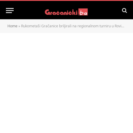
Home
»
Rukometaši Gračanice briljirali na regionalnom turniru u Rovinju