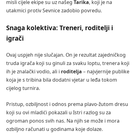
misli cijele ekipe su uz našeg
Tarika
, koji je na
utakmici protiv Sevnice zadobio povredu.
Snaga kolektiva: Treneri, roditelji i
igrači
Ovaj uspjeh nije slučajan. On je rezultat zajedničkog
truda igrača koji su ginuli za svaku loptu, trenera koji
ih je znalački vodio, ali i
roditelja
– najvjernije publike
koja je s tribina bila dodatni vjetar u leđa tokom
cijelog turnira.
Pristup, ozbiljnost i odnos prema plavo-žutom dresu
koji su ovi mladići pokazali u Istri razlog su za
ogroman ponos svih nas. Na njih se može i mora
ozbiljno računati u godinama koje dolaze.