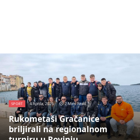
4 Aprila, 2026
2 Mins Read
SPORT
Rukometaši Gračanice
briljirali na regionalnom
turniru u Rovinju