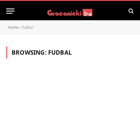
Home
»
fudbal
BROWSING:
FUDBAL