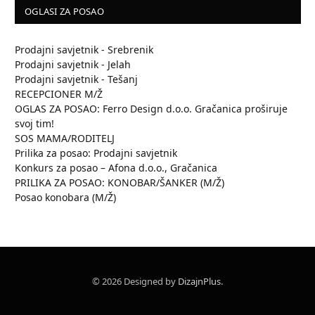
OGLASI ZA POSAO
Prodajni savjetnik - Srebrenik
Prodajni savjetnik - Jelah
Prodajni savjetnik - Tešanj
RECEPCIONER M/Ž
OGLAS ZA POSAO: Ferro Design d.o.o. Gračanica proširuje
svoj tim!
SOS MAMA/RODITELJ
Prilika za posao: Prodajni savjetnik
Konkurs za posao – Afona d.o.o., Gračanica
PRILIKA ZA POSAO: KONOBAR/ŠANKER (M/Ž)
Posao konobara (M/Ž)
© 2026 Designed by
DizajnPlus
.