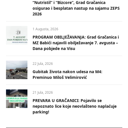
“Nutristil” i “Bizcore”, Grad Gračanica
osigurao i besplatan nastup na sajamu ZEPS
2026
1 Augusta, 2026
PROGRAM OBILJEŽAVANJA: Grad Gračanica i
MZ Babići najavili obilježavanje 7. avgusta –
Dana pobjede na Visu
22 Jula, 2026
Gubitak života nakon udesa na M4:
Preminuo Miloš Velimirović
21 Jula, 2026
PREVARA U GRAČANICI: Pojavilo se
nepoznato lice koje neovlašteno naplaćuje
parking!