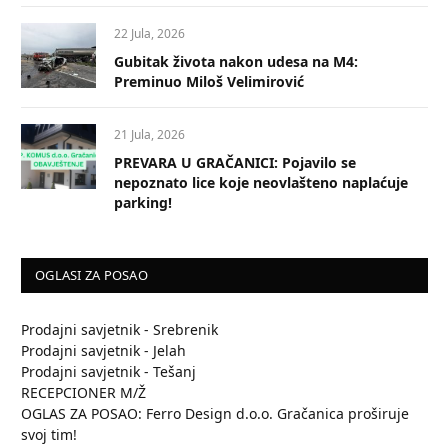
22 Jula, 2026
Gubitak života nakon udesa na M4:
Preminuo Miloš Velimirović
21 Jula, 2026
PREVARA U GRAČANICI: Pojavilo se
nepoznato lice koje neovlašteno naplaćuje
parking!
OGLASI ZA POSAO
Prodajni savjetnik - Srebrenik
Prodajni savjetnik - Jelah
Prodajni savjetnik - Tešanj
RECEPCIONER M/Ž
OGLAS ZA POSAO: Ferro Design d.o.o. Gračanica proširuje
svoj tim!