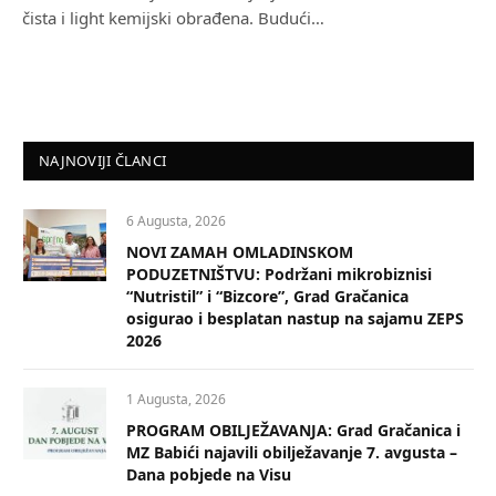
čista i light kemijski obrađena. Budući…
NAJNOVIJI ČLANCI
6 Augusta, 2026
NOVI ZAMAH OMLADINSKOM
PODUZETNIŠTVU: Podržani mikrobiznisi
“Nutristil” i “Bizcore”, Grad Gračanica
osigurao i besplatan nastup na sajamu ZEPS
2026
1 Augusta, 2026
PROGRAM OBILJEŽAVANJA: Grad Gračanica i
MZ Babići najavili obilježavanje 7. avgusta –
Dana pobjede na Visu