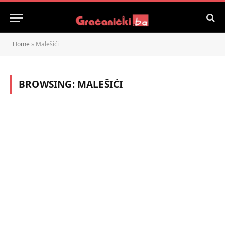
Home
»
Malešići
BROWSING:
MALEŠIĆI