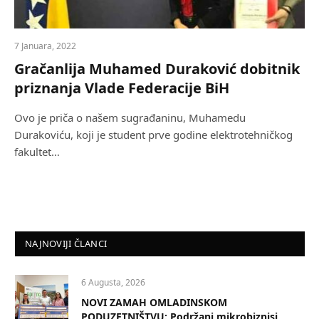
7 Januara, 2022
Gračanlija Muhamed Duraković dobitnik
priznanja Vlade Federacije BiH
Ovo je priča o našem sugrađaninu, Muhamedu
Durakoviću, koji je student prve godine elektrotehničkog
fakultet…
NAJNOVIJI ČLANCI
6 Augusta, 2026
NOVI ZAMAH OMLADINSKOM
PODUZETNIŠTVU: Podržani mikrobiznisi