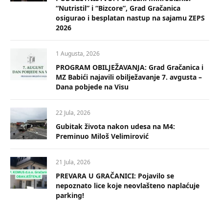
“Nutristil” i “Bizcore”, Grad Gračanica
osigurao i besplatan nastup na sajamu ZEPS
2026
1 Augusta, 2026
PROGRAM OBILJEŽAVANJA: Grad Gračanica i
MZ Babići najavili obilježavanje 7. avgusta –
Dana pobjede na Visu
22 Jula, 2026
Gubitak života nakon udesa na M4:
Preminuo Miloš Velimirović
21 Jula, 2026
PREVARA U GRAČANICI: Pojavilo se
nepoznato lice koje neovlašteno naplaćuje
parking!