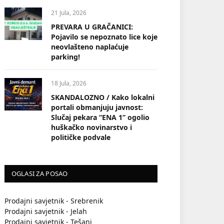
21 Jula, 2026
PREVARA U GRAČANICI:
Pojavilo se nepoznato lice koje
neovlašteno naplaćuje
parking!
18 Jula, 2026
SKANDALOZNO / Kako lokalni
portali obmanjuju javnost:
Slučaj pekara “ENA 1” ogolio
huškačko novinarstvo i
političke podvale
OGLASI ZA POSAO
Prodajni savjetnik - Srebrenik
Prodajni savjetnik - Jelah
Prodajni savjetnik - Tešanj