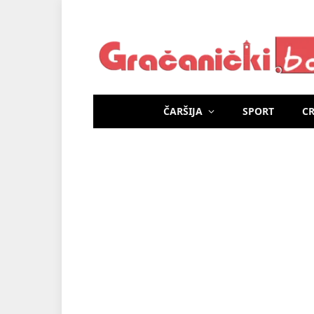
ČARŠIJA
SPORT
C