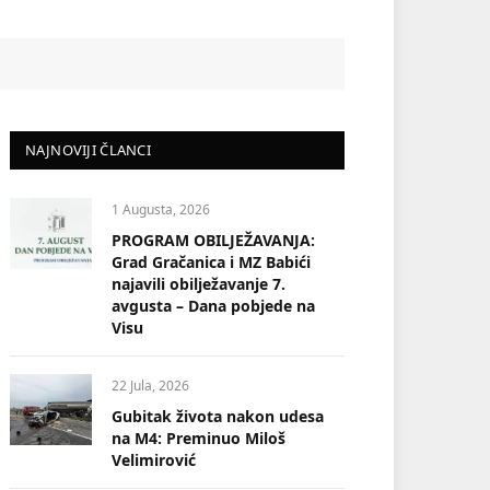
NAJNOVIJI ČLANCI
1 Augusta, 2026
PROGRAM OBILJEŽAVANJA:
Grad Gračanica i MZ Babići
najavili obilježavanje 7.
avgusta – Dana pobjede na
Visu
22 Jula, 2026
Gubitak života nakon udesa
na M4: Preminuo Miloš
Velimirović