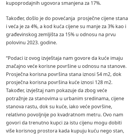
kupoprodajnih ugovora smanjena za 17%.
Također,
došlo je do povećanja prosječne cijene stana
i
veća je za
4%, a kod kuća cijene su manje
za 3% kao i
građevinskog zemljišta za 15% u odnosu na prvu
polovinu 2023. godine.
“
Podaci iz ovog izvještaja nam govore da kuće imaju
značajno veće korisne površine u odnosu na stanove.
Prosječna korisna površina stana iznosi 54 m
2
, dok
prosječna korisna površina
kuće
iznosi 128 m
2
.
Također, izvještaj nam
pokazuje
da zbog veće
potražnje za stanovima u urbanim sredinama, cijene
stanova rastu, dok su kuće, iako veće površine,
relativno povoljnije po kvadratnom metru.
Ovo nam
govori da
trenutno
kupci
za istu cijenu mogu dobiti
više korisnog prost
ora kada kupuju kuću neg
o stan,