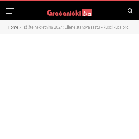
Home
»
Tržište nekretnina 2024: Cijene stanova rastu – kupci kuća profitiraju?