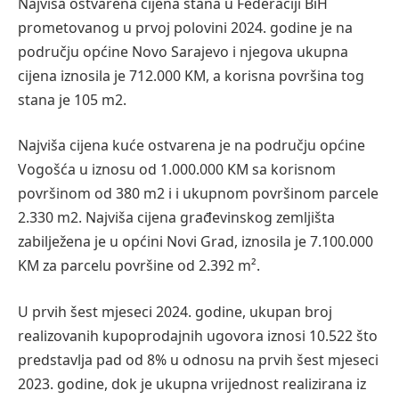
Najviša ostvarena cijena stana u Federaciji BiH
prometovanog u prvoj polovini 2024. godine je na
području općine Novo Sarajevo i njegova ukupna
cijena iznosila je 712.000 KM, a korisna površina tog
stana je 105 m
2
.
Najviša cijena kuće ostvarena je na području općine
Vogošća u iznosu od 1.000.000
KM
sa korisnom
površinom od 380 m
2
i
i ukupnom površinom parcele
2.330 m
2
.
Najviša cijena građevinskog zemljišta
zabilježena je u općini Nov
i Grad, iznosila je 7.100.000
KM za parcelu površine od 2.392 m²
.
U prvih šest mjeseci 2024. godine, ukupan broj
realizovanih kupoprodajnih ugovora iznosi 10.522 što
predstavlja pad od 8% u odnosu na prvih šest mjeseci
2023. godine, dok je ukupna vrijednost realizirana iz