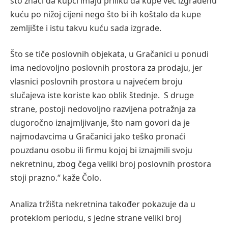
što znači da kupci imaju priliku da kupe već izgrađenu
kuću po nižoj cijeni nego što bi ih koštalo
da kupe
zemljište i istu takvu kuću sada izgrade.
Što se tiče poslovnih objekata,
u Gračanici u ponudi
ima
nedovoljno poslovnih prostora za prodaju, jer
vlasnici poslovnih prostora u najvećem broju
slučajeva iste koriste kao oblik
štednje.
S druge
strane,
postoji nedovoljno razvijena potražnja za
dugoročno iznajmljivanje, što nam govori da je
najmodavcima u Gračanici jako teško pronaći
pouzdanu osobu ili firmu kojoj bi iznajmili svoju
nekretninu, zbog čega veliki broj poslovnih prostora
stoji prazno.
“
kaže Čolo.
A
naliza tržišta nekretnina
također
pokazuje da
u
proteklom period
u
,
s jedne strane
veliki broj