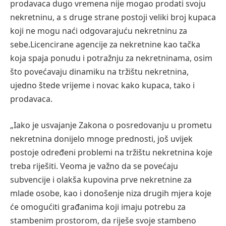
prodavaca dugo vremena
ni
je mogao
prodati svoju
nekretninu, a s druge strane postoji veliki broj kupaca
koji ne mogu naći odgovarajuću nekretninu za
sebe.
Licencirane agencije za nekretnine kao tačka
koja spaja ponudu i potražnju za nekretninama, osim
što povećavaju dinamiku na tržištu nekretnina,
ujedno štede vrijeme i nova
c kako kupaca, tako i
prodavaca.
„Iako je usvajanje
Zakona o posredovanju u prometu
nekretnina
donijelo mnoge prednosti, još uvijek
postoje određeni problemi na tržištu nekretnina koje
treba riješiti. Veoma je važno da se povećaju
subvencije i olakša kupovina prve nekretnine za
mlade osobe, kao i donošenje niza drugih mjera koje
će omogućiti građanima koji imaju potrebu za
stambenim prostorom, da riješe svoje stambeno