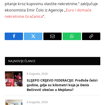
pitanje kroz kupovinu vlastite nekretnine
.
“
zaključuje
ekonomista Emir
Čolo
iz Ag
encije
„
Euro i domaće
nekretnine
Gračanica
“
.
Facebook
Twitter
Email
WhatsApp
Copy
Link
NAJNOVIJI ČLANCI
8 Augusta, 2026
SLIJEPO CRIJEVO FEDERACIJE: Prođoše četiri
godine, gdje su kilometri koje je Denis
Bećirović obećao u Mejdanu?
6 Augusta, 2026