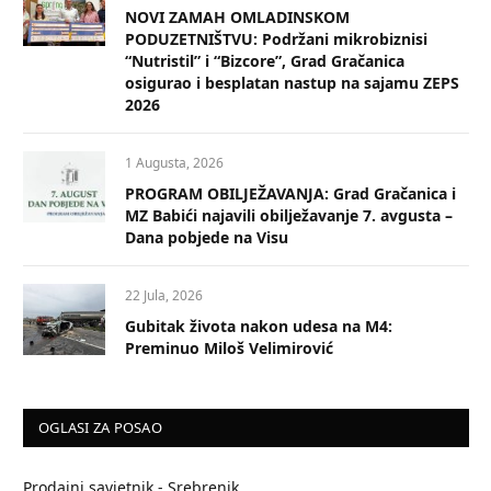
NOVI ZAMAH OMLADINSKOM
PODUZETNIŠTVU: Podržani mikrobiznisi
“Nutristil” i “Bizcore”, Grad Gračanica
osigurao i besplatan nastup na sajamu ZEPS
2026
1 Augusta, 2026
PROGRAM OBILJEŽAVANJA: Grad Gračanica i
MZ Babići najavili obilježavanje 7. avgusta –
Dana pobjede na Visu
22 Jula, 2026
Gubitak života nakon udesa na M4:
Preminuo Miloš Velimirović
OGLASI ZA POSAO
Prodajni savjetnik - Srebrenik