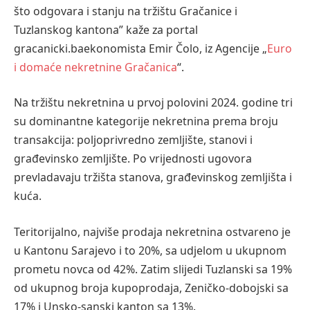
što odgovara i stanju na tržištu Gračanice i
Tuzlanskog kantona”
kaže
za portal
gracanicki.ba
ekonomista Emir Čolo,
iz
Agencije
„
Euro
i domaće nekretnine Gračanica
“
.
Na tržištu
nekretnina u prvoj polovini 2024. godine tri
su dominantne kategorije nekretnina prema broju
transakcija: poljoprivredno zemljište, stanovi i
građevinsko zemljište. Po vrijednosti ugovora
prevladavaju tržišta stanova, građevinskog zemljišta i
kuća.
Teritorijalno, najviše prodaja nekretnina ostvareno je
u Kantonu Sarajevo i to 20%, sa udjelom u ukupnom
prometu novca od 42%. Zatim slijedi Tuzlanski sa 19%
od ukupnog broja kupoprodaja, Zeničko-dobojski sa
17% i Unsko-sanski
kanton
sa 13%.