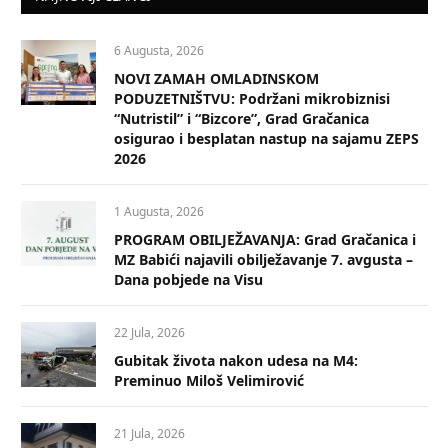
6 Augusta, 2026
NOVI ZAMAH OMLADINSKOM
PODUZETNIŠTVU: Podržani mikrobiznisi
“Nutristil” i “Bizcore”, Grad Gračanica
osigurao i besplatan nastup na sajamu ZEPS
2026
1 Augusta, 2026
PROGRAM OBILJEŽAVANJA: Grad Gračanica i
MZ Babići najavili obilježavanje 7. avgusta –
Dana pobjede na Visu
22 Jula, 2026
Gubitak života nakon udesa na M4:
Preminuo Miloš Velimirović
21 Jula, 2026