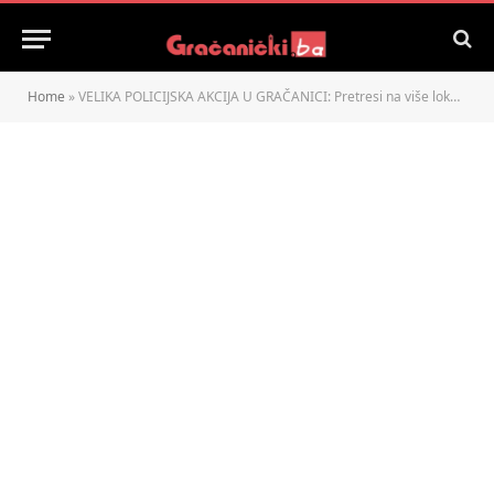
Home
»
VELIKA POLICIJSKA AKCIJA U GRAČANICI: Pretresi na više lokacija zbog trgovine narkoticima