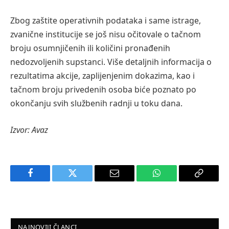
Zbog zaštite operativnih podataka i same istrage,
zvanične institucije se još nisu očitovale o tačnom
broju osumnjičenih ili količini pronađenih
nedozvoljenih supstanci. Više detaljnih informacija o
rezultatima akcije, zaplijenjenim dokazima, kao i
tačnom broju privedenih osoba biće poznato po
okončanju svih službenih radnji u toku dana.
Izvor: Avaz
Facebook
Twitter
Email
WhatsApp
Copy
Link
NAJNOVIJI ČLANCI