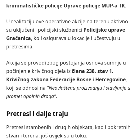
kriminalističke policije Uprave policije MUP-a TK
.
U realizaciju ove operativne akcije na terenu aktivno
su uključeni i policijski službenici
Policijske uprave
Gračanica
, koji osiguravaju lokacije i učestvuju u
pretresima.
Akcija se provodi zbog postojanja osnova sumnje u
počinjenje krivičnog djela iz
člana 238. stav 1.
Krivičnog zakona Federacije Bosne i Hercegovine
,
koji se odnosi na
“Neovlaštenu proizvodnju i stavljanje u
promet opojnih droga”
.
Pretresi i dalje traju
Pretresi stambenih i drugih objekata, kao i pokretnih
stvari i terena, još uvijek su u toku.