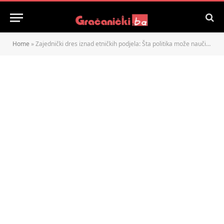
Home
»
Zajednički dres iznad etničkih podjela: Šta politika može naučiti od fudbalske reprezentacije?