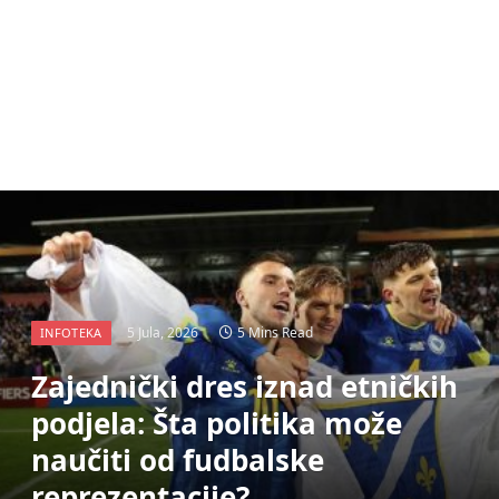
5 Jula, 2026
5 Mins Read
INFOTEKA
Zajednički dres iznad etničkih
podjela: Šta politika može
naučiti od fudbalske
reprezentacije?