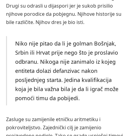
Drugi su odrasli u dijaspori jer je sukob prisilio
njihove porodice da pobjegnu. Njihove historije su
bile različite. Njihov dres je bio isti.
Niko nije pitao da li je golman Bošnjak,
Srbin ili Hrvat prije nego što je proslavio
odbranu. Nikoga nije zanimalo iz kojeg
entiteta dolazi defanzivac nakon
posljednjeg starta. Jedina kvalifikacija
koja je bila važna bila je da li igrač može
pomoći timu da pobijedi.
Zasluge su zamijenile etničku aritmetiku i
pokroviteljstvo. Zajednički cilj je zamijenio
proizvedene podjele. Tako se grade uspješni timovi.