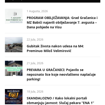
1 Augusta, 2026
PROGRAM OBILJEŽAVANJA: Grad Gračanica i
MZ Babići najavili obilježavanje 7. avgusta –
Dana pobjede na Visu
22 Jula, 2026
Gubitak života nakon udesa na M4:
Preminuo Miloš Velimirović
21 Jula, 2026
PREVARA U GRAČANICI: Pojavilo se
nepoznato lice koje neovlašteno naplaćuje
parking!
18 Jula, 2026
SKANDALOZNO / Kako lokalni portali
obmanjuju javnost: Slučaj pekara “ENA 1”