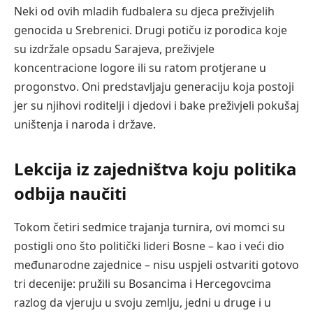
Neki od ovih mladih fudbalera su djeca preživjelih
genocida u Srebrenici. Drugi potiču iz porodica koje
su izdržale opsadu Sarajeva, preživjele
koncentracione logore ili su ratom protjerane u
progonstvo. Oni predstavljaju generaciju koja postoji
jer su njihovi roditelji i djedovi i bake preživjeli pokušaj
uništenja i naroda i države.
Lekcija iz zajedništva koju politika
odbija naučiti
Tokom četiri sedmice trajanja turnira, ovi momci su
postigli ono što politički lideri Bosne – kao i veći dio
međunarodne zajednice – nisu uspjeli ostvariti gotovo
tri decenije: pružili su Bosancima i Hercegovcima
razlog da vjeruju u svoju zemlju, jedni u druge i u