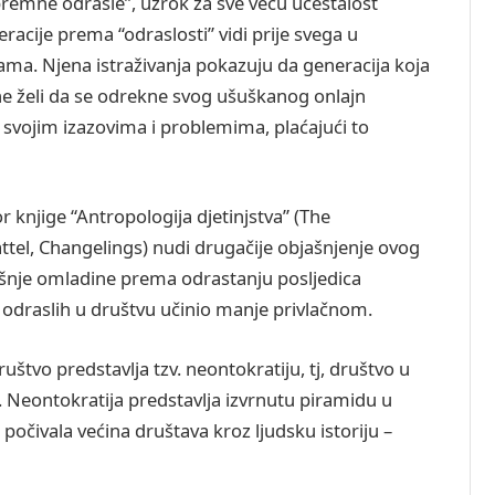
premne odrasle”, uzrok za sve veću učestalost
racije prema “odraslosti” vidi prije svega u
a. Njena istraživanja pokazuju da generacija koja
u ne želi da se odrekne svog ušuškanog onlajn
m svojim izazovima i problemima, plaćajući to
 knjige “Antropologija djetinjstva” (The
tel, Changelings) nudi drugačije objašnjenje ovog
šnje omladine prema odrastanju posljedica
u odraslih u društvu učinio manje privlačnom.
tvo predstavlja tzv. neontokratiju, tj, društvo u
. Neontokratija predstavlja izvrnutu piramidu u
počivala većina društava kroz ljudsku istoriju –