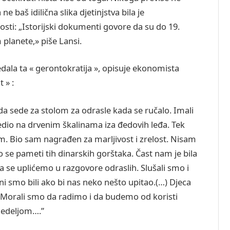
ne baš idilična slika djetinjstva bila je
sti: „Istorijski dokumenti govore da su do 19.
m planete,» piše Lansi.
dala ta « gerontokratija », opisuje ekonomista
 » :
 da sede za stolom za odrasle kada se ručalo. Imali
edio na drvenim škalinama iza đedovih leđa. Tek
. Bio sam nagrađen za marljivost i zrelost. Nisam
o se pameti tih dinarskih gorštaka. Čast nam je bila
 se uplićemo u razgovore odraslih. Slušali smo i
ni smo bili ako bi nas neko nešto upitao.(…) Djeca
 Morali smo da radimo i da budemo od koristi
 nedeljom….”