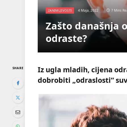
4 Maja, 2022
7 Mins Re
ZANIMLJIVOSTI
Zašto današnja o
odraste?
Iz ugla mladih, cijena odr
SHARE
dobrobiti „odraslosti“ suv