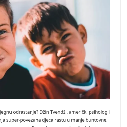
jegnu odrastanje? Džin Tvendži, američki psiholog i
šnja super-povezana djeca rastu u manje buntovne,