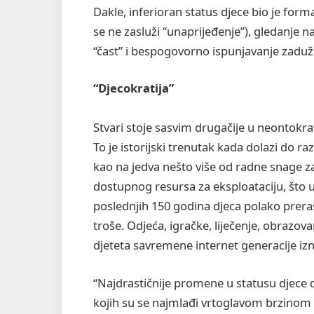
Dakle, inferioran status djece bio je for
se ne zasluži “unaprijeđenje”), gledanje n
“čast” i bespogovorno ispunjavanje zaduže
“Djecokratija”
Stvari stoje sasvim drugačije u neontokratr
To je istorijski trenutak kada dolazi do ra
kao na jedva nešto više od radne snage za
dostupnog resursa za eksploataciju, što u
poslednjih 150 godina djeca polako preras
troše. Odjeća, igračke, liječenje, obrazov
djeteta savremene internet generacije iz
“Najdrastičnije promene u statusu djece d
kojih su se najmlađi vrtoglavom brzinom p