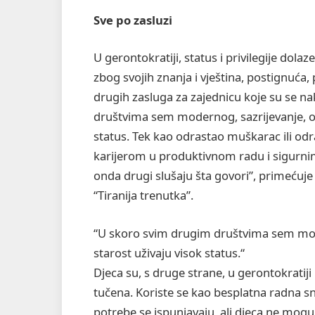
Sve po zasluzi
U gerontokratiji, status i privilegije dolaz
zbog svojih znanja i vještina, postignuća, 
drugih zasluga za zajednicu koje su se n
društvima sem modernog, sazrijevanje, odr
status. Tek kao odrastao muškarac ili o
karijerom u produktivnom radu i sigurnim 
onda drugi slušaju šta govori”, primećuje 
“Tiranija trenutka”.
“U skoro svim drugim društvima sem mode
starost uživaju visok status.“
Djeca su, s druge strane, u gerontokratij
tučena. Koriste se kao besplatna radna s
potrebe se ispunjavaju, ali djeca ne mogu 