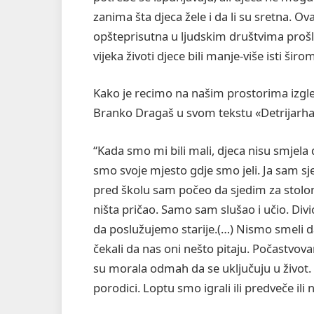
zanima šta djeca žele i da li su sretna. Ova 
opšteprisutna u ljudskim društvima prošlo
vijeka životi djece bili manje-više isti širo
Kako je recimo na našim prostorima izgle
Branko Dragaš u svom tekstu «Detrijarhat
“Kada smo mi bili mali, djeca nisu smjela
smo svoje mjesto gdje smo jeli. Ja sam sj
pred školu sam počeo da sjedim za stolom
ništa pričao. Samo sam slušao i učio. Divi
da poslužujemo starije.(…) Nismo smeli da
čekali da nas oni nešto pitaju. Počastvova
su morala odmah da se uključuju u život.
porodici. Loptu smo igrali ili predveče ili