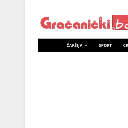
ČARŠIJA
SPORT
C