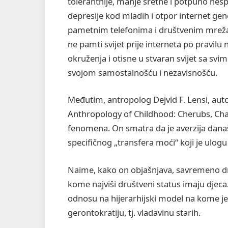
tolerantnije, manje sretne i potpuno nes
depresije kod mladih i otpor internet gene
pametnim telefonima i društvenim mrežam
ne pamti svijet prije interneta po pravil
okruženja i otisne u stvaran svijet sa svi
svojom samostalnošću i nezavisnošću.
Međutim, antropolog Dejvid F. Lensi, autor
Anthropology of Childhood: Cherubs, Chat
fenomena. On smatra da je averzija dana
specifičnog „transfera moći“ koji je ulog
Naime, kako on objašnjava, savremeno druš
kome najviši društveni status imaju djeca
odnosu na hijerarhijski model na kome je 
gerontokratiju, tj. vladavinu starih.