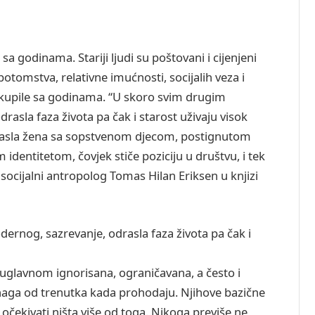
e sa godinama. Stariji ljudi su poštovani i cijenjeni
potomstva, relativne imućnosti, socijalih veza i
akupile sa godinama. “U skoro svim drugim
asla faza života pa čak i starost uživaju visok
drasla žena sa sopstvenom djecom, postignutom
identitetom, čovjek stiče poziciju u društvu, i tek
socijalni antropolog Tomas Hilan Eriksen u knjizi
rnog, sazrevanje, odrasla faza života pa čak i
i uglavnom ignorisana, ograničavana, a često i
naga od trenutka kada prohodaju. Njihove bazične
očekivati ništa više od toga. Nikoga previše ne