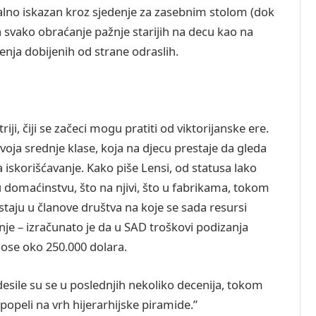
malno iskazan kroz sjedenje za zasebnim stolom (dok
a svako obraćanje pažnje starijih na decu kao na
nja dobijenih od strane odraslih.
iji, čiji se začeci mogu pratiti od viktorijanske ere.
zvoja srednje klase, koja na djecu prestaje da gleda
 iskorišćavanje. Kako piše Lensi, od statusa lako
 domaćinstvu, što na njivi, što u fabrikama, tokom
taju u članove društva na koje se sada resursi
anje – izračunato je da u SAD troškovi podizanja
nose oko 250.000 dolara.
esile su se u poslednjih nekoliko decenija, tokom
opeli na vrh hijerarhijske piramide.”