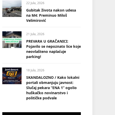
22 Jula, 2026
Gubitak života nakon udesa
na M4: Preminuo Miloš
Velimirović
21 Jula, 2026
PREVARA U GRAČANICI:
Pojavilo se nepoznato lice koje
neovlašteno naplaćuje
parking!
18 Jula, 2026
SKANDALOZNO / Kako lokalni
portali obmanjuju javnost:
Slučaj pekara “ENA 1” ogolio
huškačko novinarstvo i
političke podvale