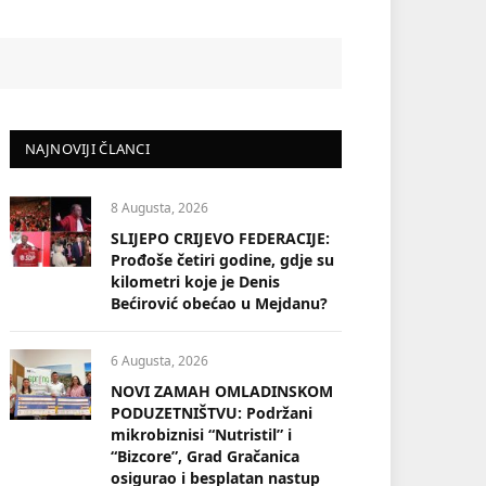
NAJNOVIJI ČLANCI
8 Augusta, 2026
SLIJEPO CRIJEVO FEDERACIJE:
Prođoše četiri godine, gdje su
kilometri koje je Denis
Bećirović obećao u Mejdanu?
6 Augusta, 2026
NOVI ZAMAH OMLADINSKOM
PODUZETNIŠTVU: Podržani
mikrobiznisi “Nutristil” i
“Bizcore”, Grad Gračanica
osigurao i besplatan nastup