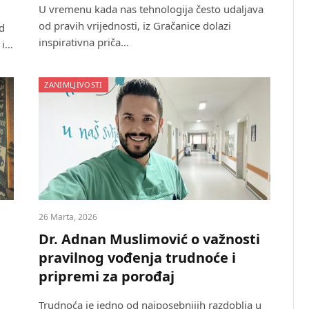
U vremenu kada nas tehnologija često udaljava
od pravih vrijednosti, iz Gračanice dolazi
d
inspirativna priča…
 i…
ZANIMLJIVOSTI
26 Marta, 2026
Dr. Adnan Muslimović o važnosti
pravilnog vođenja trudnoće i
pripremi za porođaj
Trudnoća je jedno od najposebnijih razdoblja u