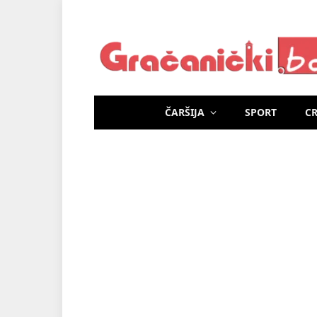
ČARŠIJA
SPORT
C