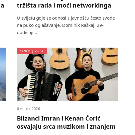
ma
tržišta rada i moći networkinga
U svijetu gdje se odnosi s javnošću često svode
na puko oglašavanje, Dominik Raškaj, 29-
i
godišnji…
ZANIMLJIVOSTI
6 Aprila, 2026
Blizanci Imran i Kenan Ćorić
osvajaju srca muzikom i znanjem