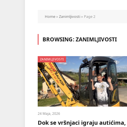
Home
»
Zanimljivosti
»
Page 2
BROWSING:
ZANIMLJIVOSTI
ZANIMLJIVOSTI
24 Maja, 2026
Dok se vršnjaci igraju autićima,