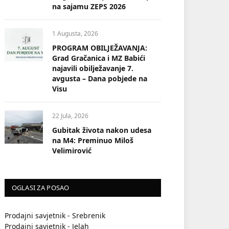
na sajamu ZEPS 2026
1 Augusta, 2026
PROGRAM OBILJEŽAVANJA:
Grad Gračanica i MZ Babići
najavili obilježavanje 7.
avgusta – Dana pobjede na
Visu
22 Jula, 2026
Gubitak života nakon udesa
na M4: Preminuo Miloš
Velimirović
OGLASI ZA POSAO
Prodajni savjetnik - Srebrenik
Prodajni savjetnik - Jelah