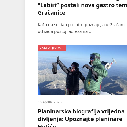
“Labiri” postali nova gastro te
Gračanice
Kažu da se dan po jutru poznaje, a u Gračanic
od sada postoji adresa na…
ZANIMLJIVOSTI
16 Aprila, 2026
Planinarska biografija vrijedna
divljenja: Upoznajte planinare
Hotiće