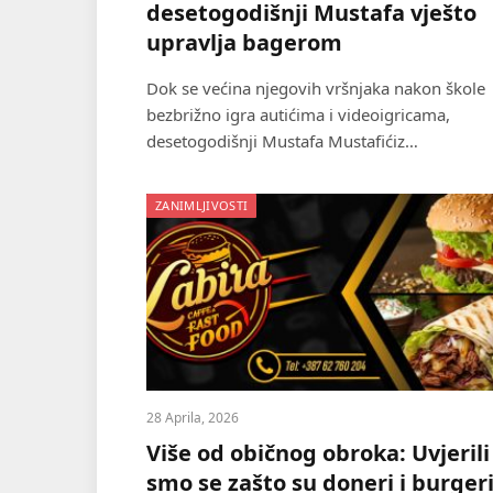
desetogodišnji Mustafa vješto
upravlja bagerom
Dok se većina njegovih vršnjaka nakon škole
bezbrižno igra autićima i videoigricama,
desetogodišnji Mustafa Mustafićiz…
ZANIMLJIVOSTI
28 Aprila, 2026
Više od običnog obroka: Uvjerili
smo se zašto su doneri i burgeri